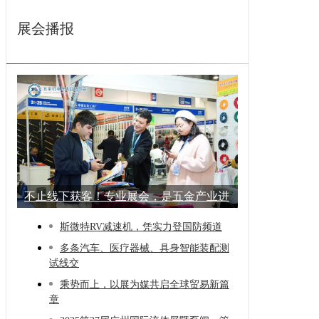
展会播报
不止线下获客！专业展会，是五金产业进
阶的
斯微特RV减速机，凭实力登国防频道
多条汽车、医疗器械、具身智能装配测
试线交
乘势而上，以展为媒共启全球贸易新篇
章