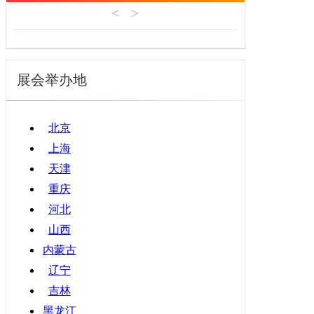
机床工具
安徽
4月
建材机械
福建
5月
暖通空调
江西
6月
起重机械
展会举办地
山东
7月
汽车制造
河南
8月
物流仓储
湖北
9月
北京
橡塑机械
湖南
10月
上海
烟草机械
广东
11月
天津
医疗设备
广西
12月
重庆
印刷机械
海南
河北
四川
山西
贵州
内蒙古
云南
辽宁
西藏
吉林
陕西
黑龙江