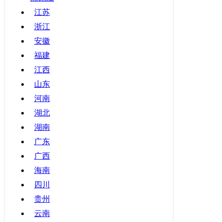
甘肃
江苏
浙江
青海
安徽
宁夏
福建
新疆
江西
香港
山东
澳门
河南
台湾
湖北
湖南
广东
广西
海南
四川
贵州
云南