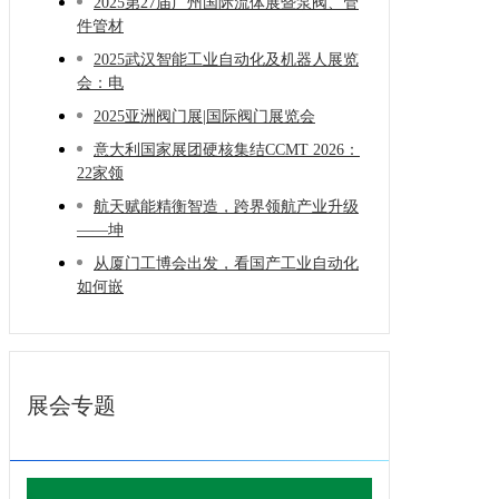
2025第27届广州国际流体展暨泵阀、管
件管材
2025武汉智能工业自动化及机器人展览
会：电
2025亚洲阀门展|国际阀门展览会
意大利国家展团硬核集结CCMT 2026：
22家领
航天赋能精衡智造，跨界领航产业升级
——坤
从厦门工博会出发，看国产工业自动化
如何嵌
展会专题