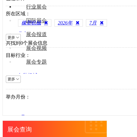
行业展会
所在区域：
国际展会
橡塑机械
✖
2026年
✖
7月
✖
北京
展会报道
共找到
上海
0
个展会信息
展会视频
天津
目标行业：
重庆
展会专题
河北
包装机械
山西
电梯设备
内蒙古
电子制造
举办月份：
辽宁
纺织机械
吉林
风电光伏
黑龙江
1月
供水处理
江苏
2月
展会查询
轨道交通
浙江
3月