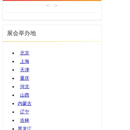
机床工具
安徽
4月
建材机械
福建
5月
暖通空调
江西
6月
起重机械
展会举办地
山东
7月
汽车制造
河南
8月
物流仓储
湖北
9月
北京
橡塑机械
湖南
10月
上海
烟草机械
广东
11月
天津
医疗设备
广西
12月
重庆
印刷机械
海南
河北
四川
山西
贵州
内蒙古
云南
辽宁
西藏
吉林
陕西
黑龙江