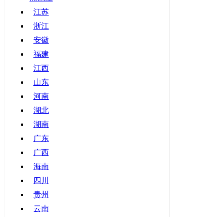
甘肃
江苏
浙江
青海
安徽
宁夏
福建
新疆
江西
香港
山东
澳门
河南
台湾
湖北
湖南
广东
广西
海南
四川
贵州
云南