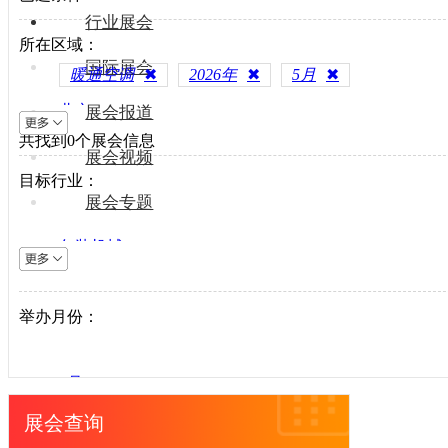
行业展会
所在区域：
国际展会
暖通空调
✖
2026年
✖
5月
✖
北京
展会报道
共找到
上海
0
个展会信息
展会视频
天津
目标行业：
重庆
展会专题
河北
包装机械
山西
电梯设备
内蒙古
电子制造
举办月份：
辽宁
纺织机械
吉林
风电光伏
黑龙江
1月
供水处理
江苏
2月
展会查询
轨道交通
浙江
3月