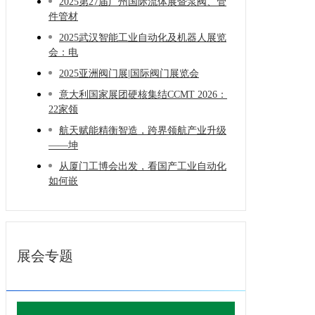
2025第27届广州国际流体展暨泵阀、管
件管材
2025武汉智能工业自动化及机器人展览
会：电
2025亚洲阀门展|国际阀门展览会
意大利国家展团硬核集结CCMT 2026：
22家领
航天赋能精衡智造，跨界领航产业升级
——坤
从厦门工博会出发，看国产工业自动化
如何嵌
展会专题