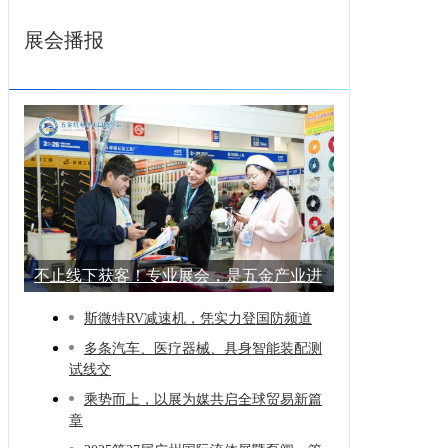
展会播报
不止线下获客！专业展会，是五金产业进
阶的
斯微特RV减速机，凭实力登国防频道
多条汽车、医疗器械、具身智能装配测
试线交
乘势而上，以展为媒共启全球贸易新篇
章