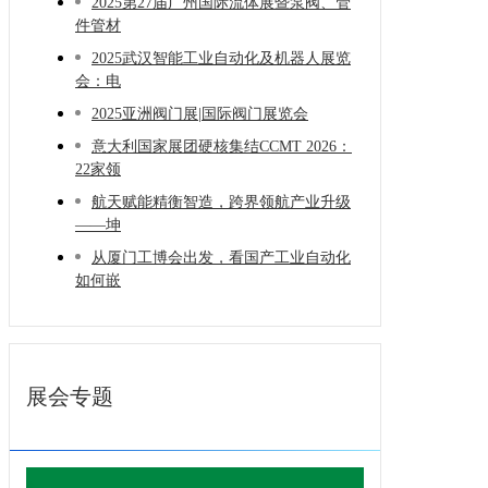
2025第27届广州国际流体展暨泵阀、管
件管材
2025武汉智能工业自动化及机器人展览
会：电
2025亚洲阀门展|国际阀门展览会
意大利国家展团硬核集结CCMT 2026：
22家领
航天赋能精衡智造，跨界领航产业升级
——坤
从厦门工博会出发，看国产工业自动化
如何嵌
展会专题