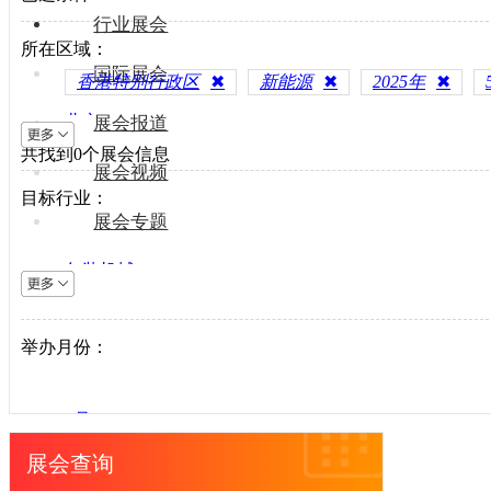
行业展会
所在区域：
国际展会
香港特别行政区
✖
新能源
✖
2025年
✖
北京
展会报道
共找到
上海
0
个展会信息
展会视频
天津
目标行业：
重庆
展会专题
河北
包装机械
山西
电梯设备
内蒙古
电子制造
举办月份：
辽宁
纺织机械
吉林
风电光伏
黑龙江
1月
供水处理
江苏
2月
展会查询
轨道交通
浙江
3月