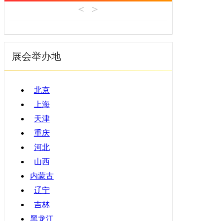
机床工具
安徽
4月
建材机械
福建
5月
暖通空调
江西
6月
起重机械
展会举办地
山东
7月
汽车制造
河南
8月
物流仓储
湖北
9月
北京
橡塑机械
湖南
10月
上海
烟草机械
广东
11月
天津
医疗设备
广西
12月
重庆
印刷机械
海南
河北
四川
山西
贵州
内蒙古
云南
辽宁
西藏
吉林
陕西
黑龙江