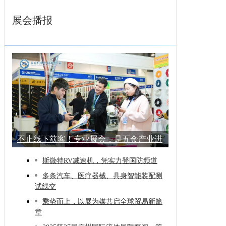
展会播报
不止线下获客！专业展会，是五金产业进
阶的
斯微特RV减速机，凭实力登国防频道
多条汽车、医疗器械、具身智能装配测
试线交
乘势而上，以展为媒共启全球贸易新篇
章