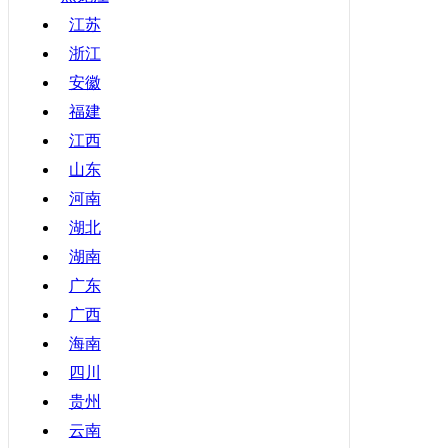
甘肃
江苏
浙江
青海
安徽
宁夏
福建
新疆
江西
香港
山东
澳门
河南
台湾
湖北
湖南
广东
广西
海南
四川
贵州
云南