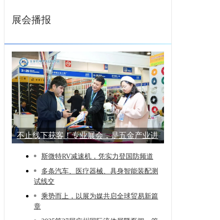
展会播报
不止线下获客！专业展会，是五金产业进
阶的
斯微特RV减速机，凭实力登国防频道
多条汽车、医疗器械、具身智能装配测
试线交
乘势而上，以展为媒共启全球贸易新篇
章