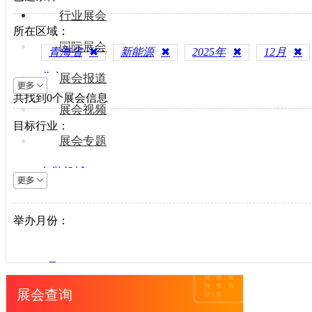
行业展会
所在区域：
国际展会
青海省
✖
新能源
✖
2025年
✖
12月
✖
北京
展会报道
共找到
上海
0
个展会信息
展会视频
天津
目标行业：
重庆
展会专题
河北
包装机械
山西
电梯设备
内蒙古
电子制造
举办月份：
辽宁
纺织机械
吉林
风电光伏
黑龙江
1月
供水处理
江苏
2月
展会查询
轨道交通
浙江
3月