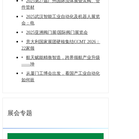
2025第27届广州国际流体展暨泵阀、管
件管材
2025武汉智能工业自动化及机器人展览
会：电
2025亚洲阀门展|国际阀门展览会
意大利国家展团硬核集结CCMT 2026：
22家领
航天赋能精衡智造，跨界领航产业升级
——坤
从厦门工博会出发，看国产工业自动化
如何嵌
展会专题