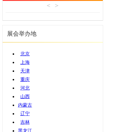
机床工具
安徽
4月
建材机械
福建
5月
暖通空调
江西
6月
起重机械
展会举办地
山东
7月
汽车制造
河南
8月
物流仓储
湖北
9月
北京
橡塑机械
湖南
10月
上海
烟草机械
广东
11月
天津
医疗设备
广西
12月
重庆
印刷机械
海南
河北
四川
山西
贵州
内蒙古
云南
辽宁
西藏
吉林
陕西
黑龙江