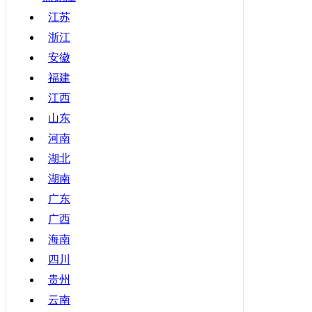
甘肃
江苏
浙江
青海
安徽
宁夏
福建
新疆
江西
香港
山东
澳门
河南
台湾
湖北
湖南
广东
广西
海南
四川
贵州
云南