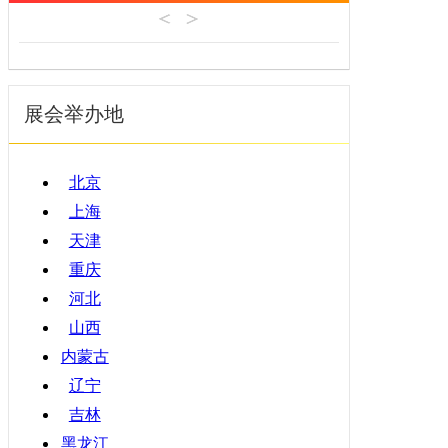
机床工具
安徽
4月
建材机械
福建
5月
暖通空调
江西
6月
起重机械
展会举办地
山东
7月
汽车制造
河南
8月
物流仓储
湖北
9月
北京
橡塑机械
湖南
10月
上海
烟草机械
广东
11月
天津
医疗设备
广西
12月
重庆
印刷机械
海南
河北
四川
山西
贵州
内蒙古
云南
辽宁
西藏
吉林
陕西
黑龙江