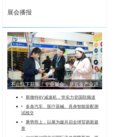
展会播报
不止线下获客！专业展会，是五金产业进
阶的
斯微特RV减速机，凭实力登国防频道
多条汽车、医疗器械、具身智能装配测
试线交
乘势而上，以展为媒共启全球贸易新篇
章