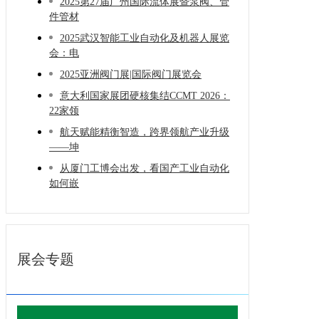
2025第27届广州国际流体展暨泵阀、管
件管材
2025武汉智能工业自动化及机器人展览
会：电
2025亚洲阀门展|国际阀门展览会
意大利国家展团硬核集结CCMT 2026：
22家领
航天赋能精衡智造，跨界领航产业升级
——坤
从厦门工博会出发，看国产工业自动化
如何嵌
展会专题