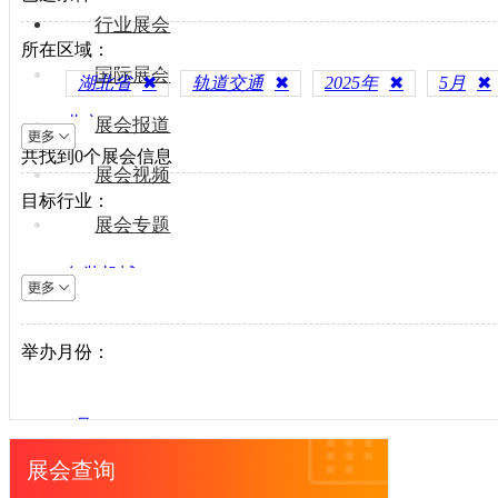
行业展会
所在区域：
国际展会
湖北省
✖
轨道交通
✖
2025年
✖
5月
✖
北京
展会报道
共找到
上海
0
个展会信息
展会视频
天津
目标行业：
重庆
展会专题
河北
包装机械
山西
电梯设备
内蒙古
电子制造
举办月份：
辽宁
纺织机械
吉林
风电光伏
黑龙江
1月
供水处理
江苏
2月
展会查询
轨道交通
浙江
3月