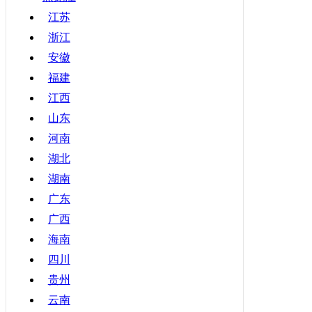
甘肃
江苏
浙江
青海
安徽
宁夏
福建
新疆
江西
香港
山东
澳门
河南
台湾
湖北
湖南
广东
广西
海南
四川
贵州
云南