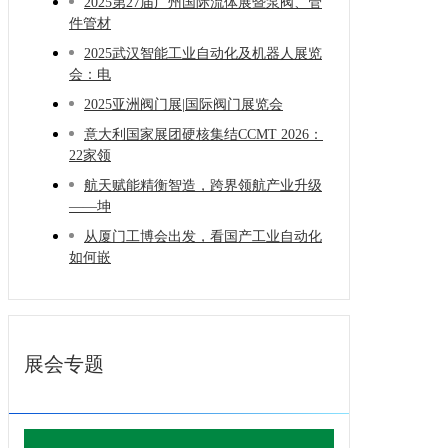
2025第27届广州国际流体展暨泵阀、管
件管材
2025武汉智能工业自动化及机器人展览
会：电
2025亚洲阀门展|国际阀门展览会
意大利国家展团硬核集结CCMT 2026：
22家领
航天赋能精衡智造，跨界领航产业升级
——坤
从厦门工博会出发，看国产工业自动化
如何嵌
展会专题