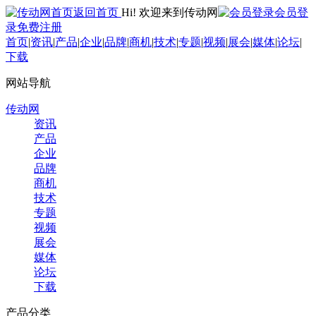
返回首页
Hi! 欢迎来到传动网
会员登
录
免费注册
首页
|
资讯
|
产品
|
企业
|
品牌
|
商机
|
技术
|
专题
|
视频
|
展会
|
媒体
|
论坛
|
下载
网站导航
传动网
资讯
产品
企业
品牌
商机
技术
专题
视频
展会
媒体
论坛
下载
产品分类