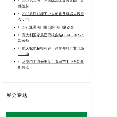
2025第27届广州国际流体展暨泵阀、管
件管材
2025武汉智能工业自动化及机器人展览
会：电
2025亚洲阀门展|国际阀门展览会
意大利国家展团硬核集结CCMT 2026：
22家领
航天赋能精衡智造，跨界领航产业升级
——坤
从厦门工博会出发，看国产工业自动化
如何嵌
展会专题