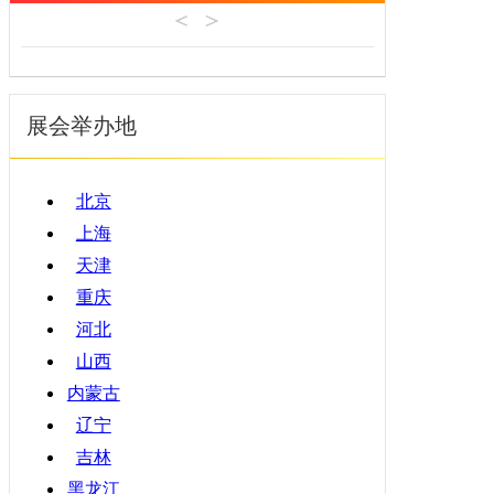
机床工具
安徽
4月
建材机械
福建
5月
暖通空调
江西
6月
起重机械
展会举办地
山东
7月
汽车制造
河南
8月
物流仓储
湖北
9月
北京
橡塑机械
湖南
10月
上海
烟草机械
广东
11月
天津
医疗设备
广西
12月
重庆
印刷机械
海南
河北
四川
山西
贵州
内蒙古
云南
辽宁
西藏
吉林
陕西
黑龙江