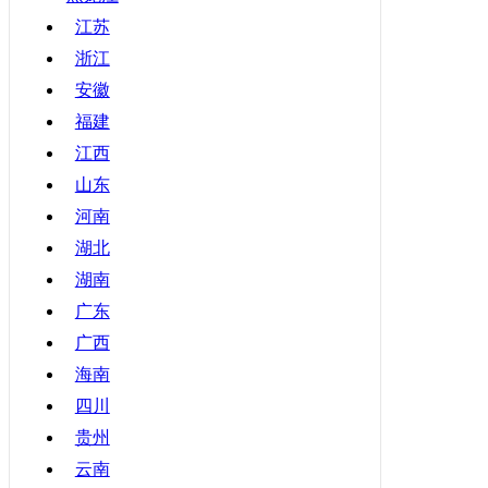
甘肃
江苏
浙江
青海
安徽
宁夏
福建
新疆
江西
香港
山东
澳门
河南
台湾
湖北
湖南
广东
广西
海南
四川
贵州
云南