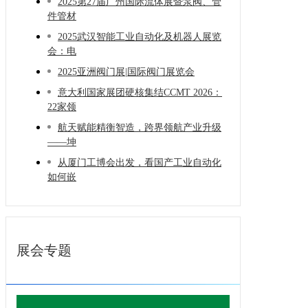
2025第27届广州国际流体展暨泵阀、管
件管材
2025武汉智能工业自动化及机器人展览
会：电
2025亚洲阀门展|国际阀门展览会
意大利国家展团硬核集结CCMT 2026：
22家领
航天赋能精衡智造，跨界领航产业升级
——坤
从厦门工博会出发，看国产工业自动化
如何嵌
展会专题