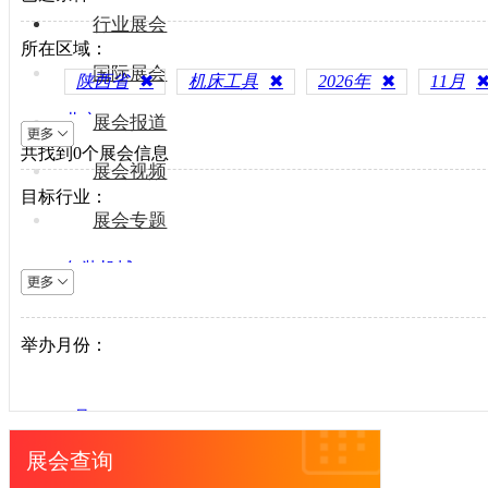
行业展会
所在区域：
国际展会
陕西省
✖
机床工具
✖
2026年
✖
11月
北京
展会报道
共找到
上海
0
个展会信息
展会视频
天津
目标行业：
重庆
展会专题
河北
包装机械
山西
电梯设备
内蒙古
电子制造
举办月份：
辽宁
纺织机械
吉林
风电光伏
黑龙江
1月
供水处理
江苏
2月
展会查询
轨道交通
浙江
3月