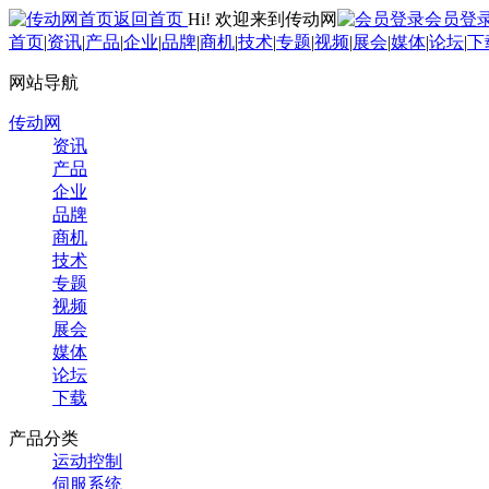
返回首页
Hi! 欢迎来到传动网
会员登
首页
|
资讯
|
产品
|
企业
|
品牌
|
商机
|
技术
|
专题
|
视频
|
展会
|
媒体
|
论坛
|
下
网站导航
传动网
资讯
产品
企业
品牌
商机
技术
专题
视频
展会
媒体
论坛
下载
产品分类
运动控制
伺服系统