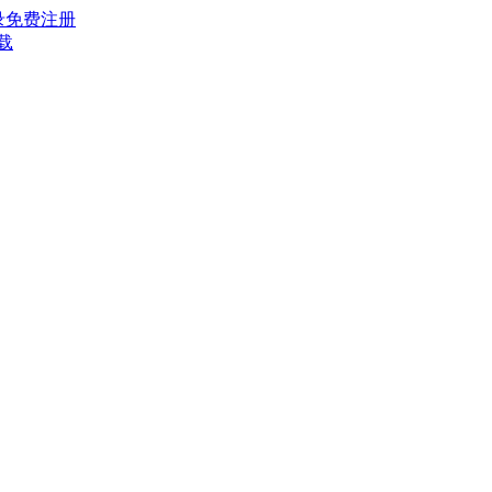
录
免费注册
载