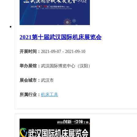
福建
5月
暖通空调
江西
6月
起重机械
山东
7月
汽车制造
河南
8月
物流仓储
2021第十届武汉国际机床展览会
湖北
9月
橡塑机械
湖南
10月
开展时间：
2021-09-07 - 2021-09-10
烟草机械
广东
11月
医疗设备
举办展馆：
武汉国际博览中心（汉阳）
广西
12月
印刷机械
海南
展会城市：
武汉市
四川
贵州
所属行业：
机床工具
云南
西藏
陕西
甘肃