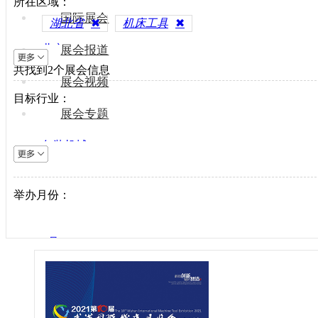
所在区域：
国际展会
湖北省
✖
机床工具
✖
北京
展会报道
共找到
上海
2
个展会信息
展会视频
天津
目标行业：
重庆
展会专题
河北
包装机械
山西
电梯设备
内蒙古
电子制造
举办月份：
辽宁
纺织机械
吉林
风电光伏
黑龙江
1月
供水处理
江苏
2月
轨道交通
浙江
3月
机床工具
安徽
4月
建材机械