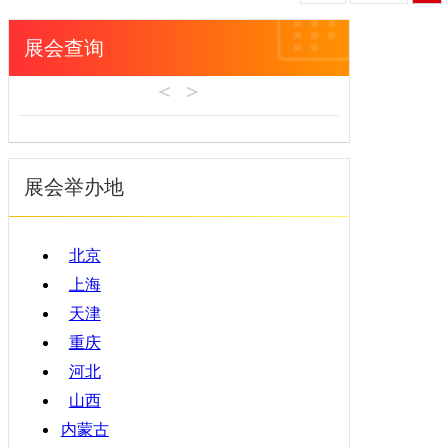
展会查询
展会举办地
北京
上海
天津
重庆
河北
山西
内蒙古