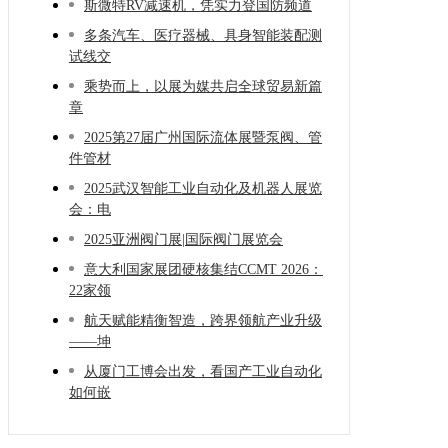
斯微特RV减速机，凭实力登国防频道
多条汽车、医疗器械、具身智能装配测
试线交
乘势而上，以展为媒共启全球贸易新篇
章
2025第27届广州国际流体展暨泵阀、管
件管材
2025武汉智能工业自动化及机器人展览
会：电
2025亚洲阀门展|国际阀门展览会
意大利国家展团硬核集结CCMT 2026：
22家领
航天赋能精衡智造，跨界领航产业升级
——坤
从厦门工博会出发，看国产工业自动化
如何嵌