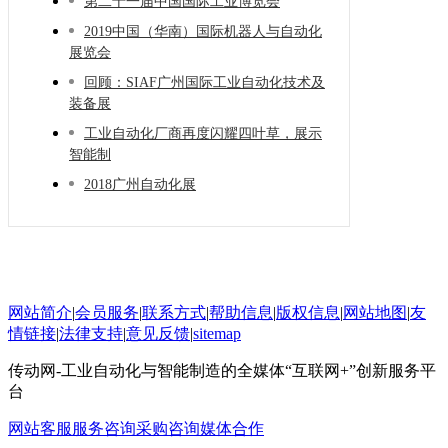
第二十一届中国国际工业博览会
2019中国（华南）国际机器人与自动化
展览会
回顾：SIAF广州国际工业自动化技术及
装备展
工业自动化厂商再度闪耀四叶草，展示
智能制
2018广州自动化展
网站简介
|
会员服务
|
联系方式
|
帮助信息
|
版权信息
|
网站地图
|
友
情链接
|
法律支持
|
意见反馈
|
sitemap
传动网-工业自动化与智能制造的全媒体“互联网+”创新服务平
台
网站客服
服务咨询
采购咨询
媒体合作