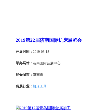
机床工具
安徽
4月
建材机械
福建
5月
暖通空调
江西
6月
起重机械
山东
7月
汽车制造
河南
8月
物流仓储
2019第22届济南国际机床展览会
湖北
9月
橡塑机械
湖南
10月
开展时间：
2019-03-18
烟草机械
广东
11月
医疗设备
举办展馆：
济南国际会展中心
广西
12月
印刷机械
海南
展会城市：
济南市
四川
贵州
所属行业：
机床工具
云南
西藏
陕西