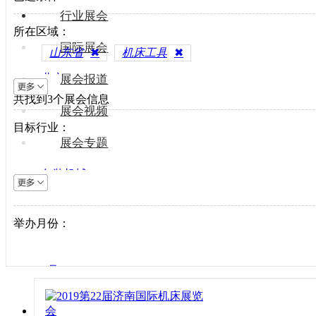
行业展会
所在区域：
国际展会
山东省
✖
机床工具
✖
北京
展会报道
共找到
上海
3
个展会信息
展会视频
天津
目标行业：
重庆
展会专题
河北
包装机械
山西
电梯设备
内蒙古
电子制造
举办月份：
辽宁
纺织机械
吉林
风电光伏
黑龙江
1月
供水处理
江苏
2月
轨道交通
浙江
3月