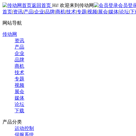
返回首页
Hi! 欢迎来到传动网
会员登
首页
|
资讯
|
产品
|
企业
|
品牌
|
商机
|
技术
|
专题
|
视频
|
展会
|
媒体
|
论坛
|
下
网站导航
传动网
资讯
产品
企业
品牌
商机
技术
专题
视频
展会
媒体
论坛
下载
产品分类
运动控制
伺服系统