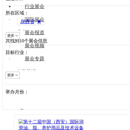
行业展会
所在区域：
国际展会
陕西省
✖
北京
展会报道
共找到
上海
10
个展会信息
展会视频
天津
目标行业：
重庆
展会专题
河北
包装机械
山西
电梯设备
内蒙古
电子制造
举办月份：
辽宁
纺织机械
吉林
风电光伏
黑龙江
1月
供水处理
江苏
2月
轨道交通
浙江
3月