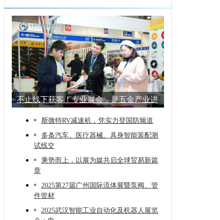
不止线下获客！专业展会，是五金产业进
阶的
斯微特RV减速机，凭实力登国防频道
多条汽车、医疗器械、具身智能装配测
试线交
乘势而上，以展为媒共启全球贸易新篇
章
2025第27届广州国际流体展暨泵阀、管
件管材
2025武汉智能工业自动化及机器人展览