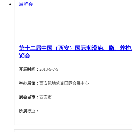
机床工具
安徽
4月
建材机械
福建
5月
暖通空调
江西
6月
起重机械
山东
7月
汽车制造
河南
8月
物流仓储
第十二届中国（西安）国际润滑油、脂、养护
湖北
9月
览会
橡塑机械
湖南
10月
烟草机械
广东
11月
开展时间：
2018-9-7-9
医疗设备
广西
12月
印刷机械
举办展馆：
西安绿地笔克国际会展中心
海南
四川
展会城市：
西安市
贵州
所属行业：
云南
西藏
陕西