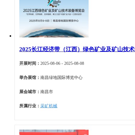
机床工具
安徽
4月
建材机械
福建
5月
暖通空调
江西
6月
起重机械
山东
7月
汽车制造
河南
8月
物流仓储
2025长江经济带（江西）绿色矿业及矿山技
湖北
9月
橡塑机械
湖南
10月
开展时间：
2025-08-06 - 2025-08-08
烟草机械
广东
11月
医疗设备
举办展馆：
南昌绿地国际博览中心
广西
12月
印刷机械
海南
展会城市：
南昌市
四川
贵州
所属行业：
采矿机械
云南
西藏
陕西