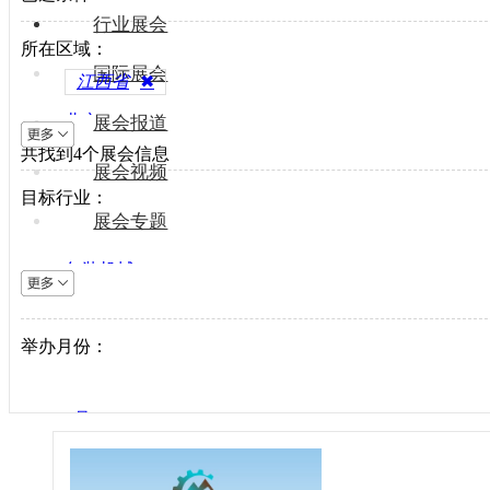
行业展会
所在区域：
国际展会
江西省
✖
北京
展会报道
共找到
上海
4
个展会信息
展会视频
天津
目标行业：
重庆
展会专题
河北
包装机械
山西
电梯设备
内蒙古
电子制造
举办月份：
辽宁
纺织机械
吉林
风电光伏
黑龙江
1月
供水处理
江苏
2月
轨道交通
浙江
3月