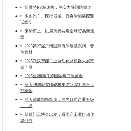
阶的
斯微特RV减速机，凭实力登国防频道
多条汽车、医疗器械、具身智能装配测
试线交
乘势而上，以展为媒共启全球贸易新篇
章
2025第27届广州国际流体展暨泵阀、管
件管材
2025武汉智能工业自动化及机器人展览
会：电
2025亚洲阀门展|国际阀门展览会
意大利国家展团硬核集结CCMT 2026：
22家领
航天赋能精衡智造，跨界领航产业升级
——坤
从厦门工博会出发，看国产工业自动化
如何嵌