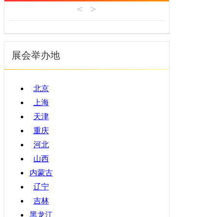
机床工具
安徽
4月
建材机械
福建
5月
暖通空调
江西
6月
起重机械
展会举办地
山东
7月
汽车制造
河南
8月
物流仓储
湖北
9月
北京
橡塑机械
湖南
10月
上海
烟草机械
广东
11月
天津
医疗设备
广西
12月
重庆
印刷机械
海南
河北
四川
山西
贵州
内蒙古
云南
辽宁
西藏
吉林
陕西
黑龙江