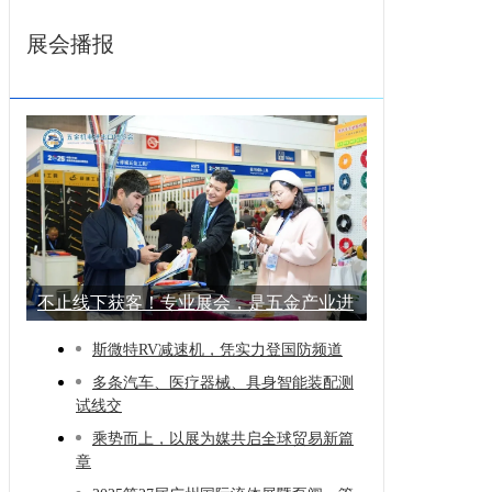
展会播报
不止线下获客！专业展会，是五金产业进
阶的
斯微特RV减速机，凭实力登国防频道
多条汽车、医疗器械、具身智能装配测
试线交
乘势而上，以展为媒共启全球贸易新篇
章