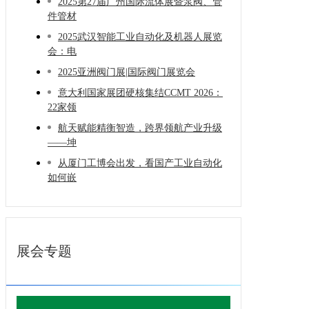
2025第27届广州国际流体展暨泵阀、管
件管材
2025武汉智能工业自动化及机器人展览
会：电
2025亚洲阀门展|国际阀门展览会
意大利国家展团硬核集结CCMT 2026：
22家领
航天赋能精衡智造，跨界领航产业升级
——坤
从厦门工博会出发，看国产工业自动化
如何嵌
展会专题