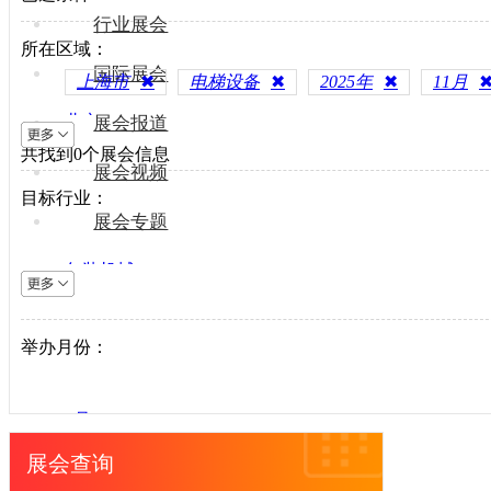
行业展会
所在区域：
国际展会
上海市
✖
电梯设备
✖
2025年
✖
11月
北京
展会报道
共找到
上海
0
个展会信息
展会视频
天津
目标行业：
重庆
展会专题
河北
包装机械
山西
电梯设备
内蒙古
电子制造
举办月份：
辽宁
纺织机械
吉林
风电光伏
黑龙江
1月
供水处理
江苏
2月
展会查询
轨道交通
浙江
3月