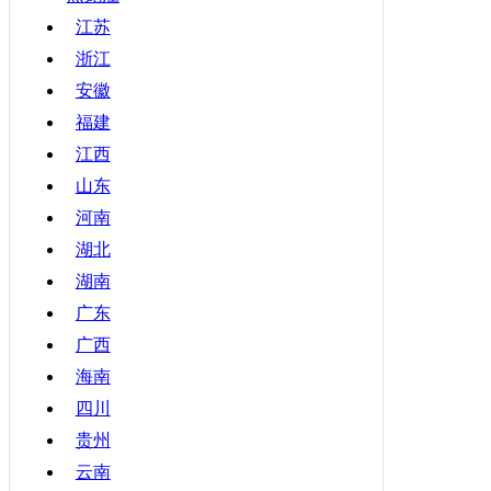
甘肃
江苏
浙江
青海
安徽
宁夏
福建
新疆
江西
香港
山东
澳门
河南
台湾
湖北
湖南
广东
广西
海南
四川
贵州
云南