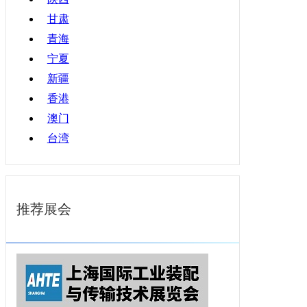
甘肃
青海
宁夏
新疆
香港
澳门
台湾
推荐展会