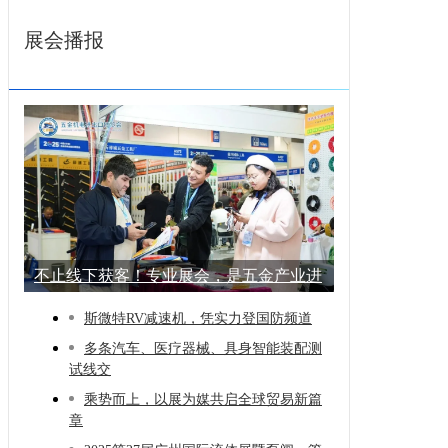
展会播报
不止线下获客！专业展会，是五金产业进
阶的
斯微特RV减速机，凭实力登国防频道
多条汽车、医疗器械、具身智能装配测
试线交
乘势而上，以展为媒共启全球贸易新篇
章