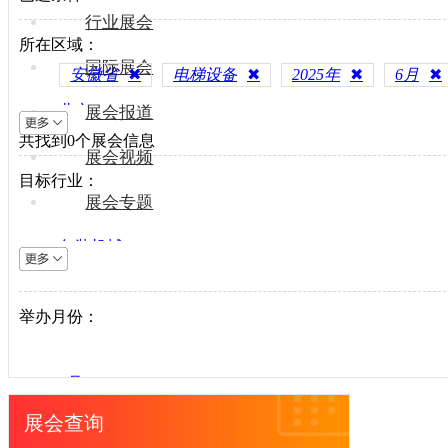
行业展会
所在区域：
国际展会
安徽省
✖
电梯设备
✖
2025年
✖
6月
✖
北京
展会报道
共找到
上海
0
个展会信息
展会视频
天津
目标行业：
重庆
展会专题
河北
包装机械
山西
电梯设备
内蒙古
电子制造
举办月份：
辽宁
纺织机械
吉林
风电光伏
黑龙江
1月
供水处理
江苏
2月
展会查询
轨道交通
浙江
3月