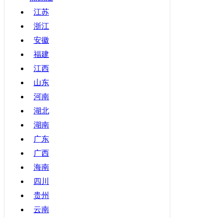
甘肃
江苏
浙江
青海
安徽
宁夏
福建
新疆
江西
香港
山东
澳门
河南
台湾
湖北
湖南
广东
广西
海南
四川
贵州
云南