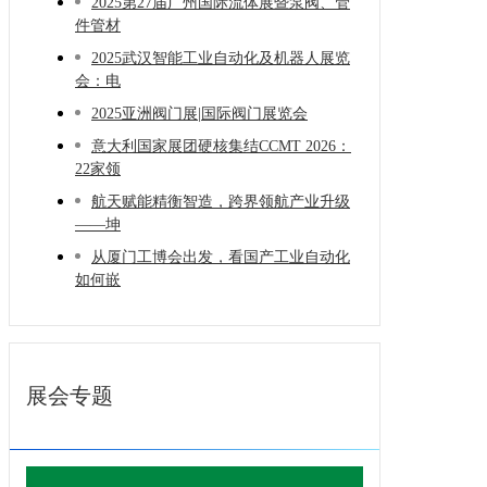
2025第27届广州国际流体展暨泵阀、管
件管材
2025武汉智能工业自动化及机器人展览
会：电
2025亚洲阀门展|国际阀门展览会
意大利国家展团硬核集结CCMT 2026：
22家领
航天赋能精衡智造，跨界领航产业升级
——坤
从厦门工博会出发，看国产工业自动化
如何嵌
展会专题