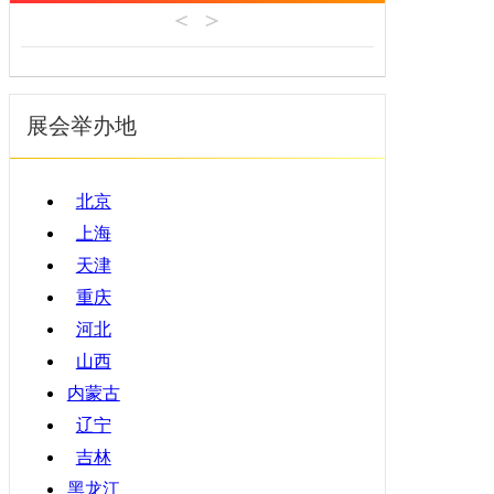
机床工具
安徽
4月
建材机械
福建
5月
暖通空调
江西
6月
起重机械
展会举办地
山东
7月
汽车制造
河南
8月
物流仓储
湖北
9月
北京
橡塑机械
湖南
10月
上海
烟草机械
广东
11月
天津
医疗设备
广西
12月
重庆
印刷机械
海南
河北
四川
山西
贵州
内蒙古
云南
辽宁
西藏
吉林
陕西
黑龙江