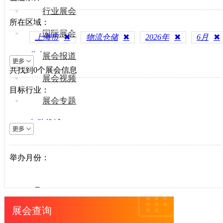
行业展会
所在区域：
国际展会
上海市
✖
物流仓储
✖
2026年
✖
6月
✖
北京
展会报道
共找到
上海
0
个展会信息
展会视频
天津
目标行业：
重庆
展会专题
河北
包装机械
山西
电梯设备
内蒙古
电子制造
举办月份：
辽宁
纺织机械
吉林
风电光伏
黑龙江
1月
供水处理
江苏
2月
展会查询
轨道交通
浙江
3月