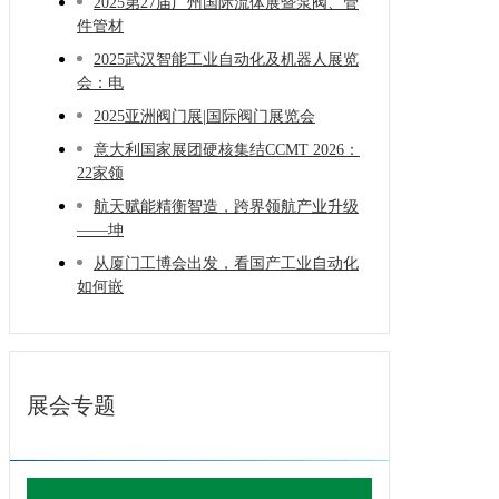
2025第27届广州国际流体展暨泵阀、管
件管材
2025武汉智能工业自动化及机器人展览
会：电
2025亚洲阀门展|国际阀门展览会
意大利国家展团硬核集结CCMT 2026：
22家领
航天赋能精衡智造，跨界领航产业升级
——坤
从厦门工博会出发，看国产工业自动化
如何嵌
展会专题