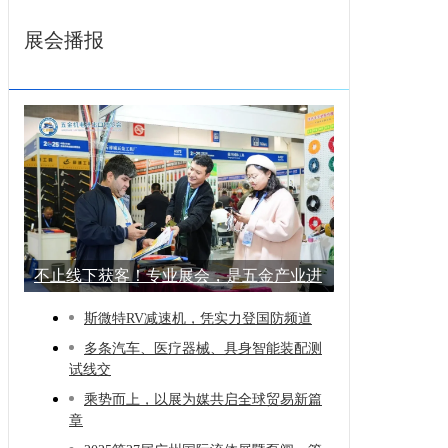
展会播报
不止线下获客！专业展会，是五金产业进
阶的
斯微特RV减速机，凭实力登国防频道
多条汽车、医疗器械、具身智能装配测
试线交
乘势而上，以展为媒共启全球贸易新篇
章