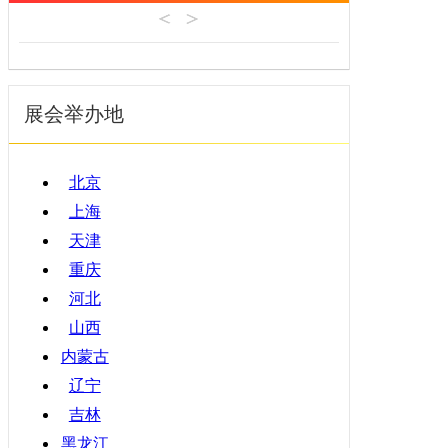
机床工具
安徽
4月
建材机械
福建
5月
暖通空调
江西
6月
起重机械
展会举办地
山东
7月
汽车制造
河南
8月
物流仓储
湖北
9月
北京
橡塑机械
湖南
10月
上海
烟草机械
广东
11月
天津
医疗设备
广西
12月
重庆
印刷机械
海南
河北
四川
山西
贵州
内蒙古
云南
辽宁
西藏
吉林
陕西
黑龙江