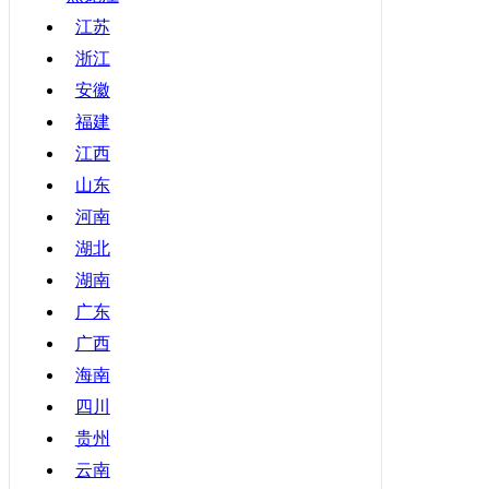
甘肃
江苏
浙江
青海
安徽
宁夏
福建
新疆
江西
香港
山东
澳门
河南
台湾
湖北
湖南
广东
广西
海南
四川
贵州
云南