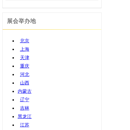
福建
5月
暖通空调
江西
6月
起重机械
展会举办地
山东
7月
汽车制造
河南
8月
物流仓储
湖北
9月
北京
橡塑机械
湖南
10月
上海
烟草机械
广东
11月
天津
医疗设备
广西
12月
重庆
印刷机械
海南
河北
四川
山西
贵州
内蒙古
云南
辽宁
西藏
吉林
陕西
黑龙江
甘肃
江苏