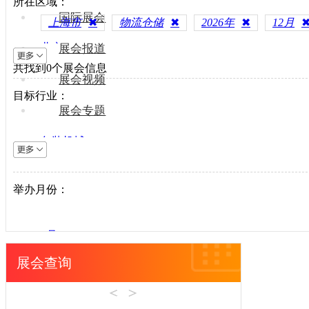
所在区域：
国际展会
上海市
✖
物流仓储
✖
2026年
✖
12月
北京
展会报道
共找到
上海
0
个展会信息
展会视频
天津
目标行业：
重庆
展会专题
河北
包装机械
山西
电梯设备
内蒙古
电子制造
举办月份：
辽宁
纺织机械
吉林
风电光伏
黑龙江
1月
供水处理
江苏
2月
展会查询
轨道交通
浙江
3月
机床工具
安徽
4月
建材机械