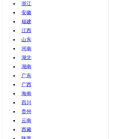
浙江
青海
安徽
宁夏
福建
新疆
江西
香港
山东
澳门
河南
台湾
湖北
湖南
广东
广西
海南
四川
贵州
云南
西藏
陕西