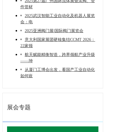
2025第27届广州国际流体展暨泵阀、管
件管材
2025武汉智能工业自动化及机器人展览
会：电
2025亚洲阀门展|国际阀门展览会
意大利国家展团硬核集结CCMT 2026：
22家领
航天赋能精衡智造，跨界领航产业升级
——坤
从厦门工博会出发，看国产工业自动化
如何嵌
展会专题