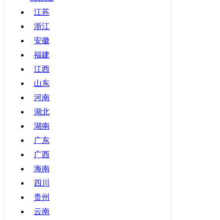
甘肃
江苏
浙江
青海
安徽
宁夏
福建
新疆
江西
香港
山东
澳门
河南
台湾
湖北
湖南
广东
广西
海南
四川
贵州
云南