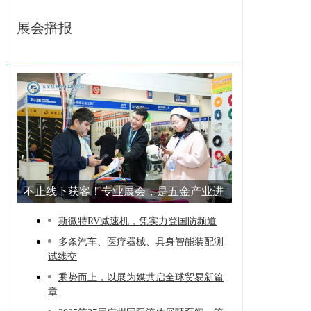
展会播报
不止线下获客！专业展会，是五金产业进
阶的
斯微特RV减速机，凭实力登国防频道
多条汽车、医疗器械、具身智能装配测
试线交
乘势而上，以展为媒共启全球贸易新篇
章