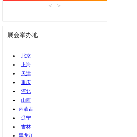
机床工具
安徽
4月
建材机械
福建
5月
暖通空调
江西
6月
起重机械
展会举办地
山东
7月
汽车制造
河南
8月
物流仓储
湖北
9月
北京
橡塑机械
湖南
10月
上海
烟草机械
广东
11月
天津
医疗设备
广西
12月
重庆
印刷机械
海南
河北
四川
山西
贵州
内蒙古
云南
辽宁
西藏
吉林
陕西
黑龙江