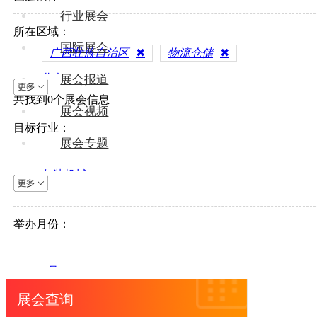
行业展会
所在区域：
国际展会
广西壮族自治区
✖
物流仓储
✖
北京
展会报道
共找到
上海
0
个展会信息
展会视频
天津
目标行业：
重庆
展会专题
河北
包装机械
山西
电梯设备
内蒙古
电子制造
举办月份：
辽宁
纺织机械
吉林
风电光伏
黑龙江
1月
供水处理
江苏
2月
展会查询
轨道交通
浙江
3月