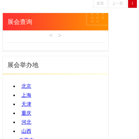
首页
上一页
1
甘肃
青海
展会查询
宁夏
新疆
香港
澳门
台湾
展会举办地
北京
上海
天津
重庆
河北
山西