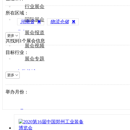
行业展会
所在区域：
国际展会
河南省
✖
物流仓储
✖
北京
展会报道
共找到
上海
1
个展会信息
展会视频
天津
目标行业：
重庆
展会专题
河北
包装机械
山西
电梯设备
内蒙古
电子制造
举办月份：
辽宁
纺织机械
吉林
风电光伏
黑龙江
1月
供水处理
江苏
2月
轨道交通
浙江
3月