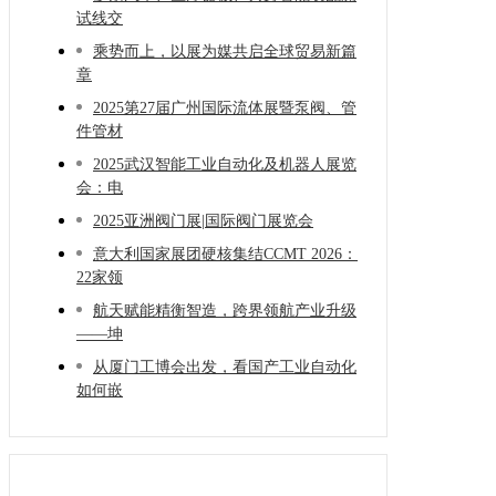
试线交
乘势而上，以展为媒共启全球贸易新篇
章
2025第27届广州国际流体展暨泵阀、管
件管材
2025武汉智能工业自动化及机器人展览
会：电
2025亚洲阀门展|国际阀门展览会
意大利国家展团硬核集结CCMT 2026：
22家领
航天赋能精衡智造，跨界领航产业升级
——坤
从厦门工博会出发，看国产工业自动化
如何嵌