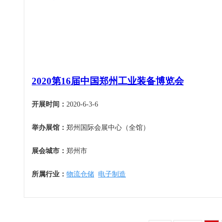
机床工具
安徽
4月
建材机械
福建
5月
暖通空调
江西
6月
起重机械
山东
7月
汽车制造
河南
8月
物流仓储
2020第16届中国郑州工业装备博览会
湖北
9月
橡塑机械
湖南
10月
开展时间：
2020-6-3-6
烟草机械
广东
11月
医疗设备
举办展馆：
郑州国际会展中心（全馆）
广西
12月
印刷机械
海南
展会城市：
郑州市
四川
贵州
所属行业：
物流仓储
电子制造
云南
西藏
陕西