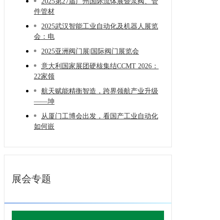
2025第27届广州国际流体展暨泵阀、管
件管材
2025武汉智能工业自动化及机器人展览
会：电
2025亚洲阀门展|国际阀门展览会
意大利国家展团硬核集结CCMT 2026：
22家领
航天赋能精衡智造，跨界领航产业升级
——坤
从厦门工博会出发，看国产工业自动化
如何嵌
展会专题