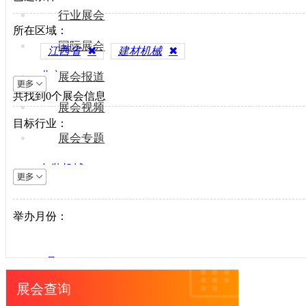
行业展会
所在区域：
国际展会
江西省
✖
建材机械
✖
北京
展会报道
共找到
上海
0
个展会信息
展会视频
天津
目标行业：
重庆
展会专题
河北
包装机械
山西
电梯设备
内蒙古
电子制造
举办月份：
辽宁
纺织机械
吉林
风电光伏
黑龙江
1月
供水处理
江苏
2月
展会查询
轨道交通
浙江
3月