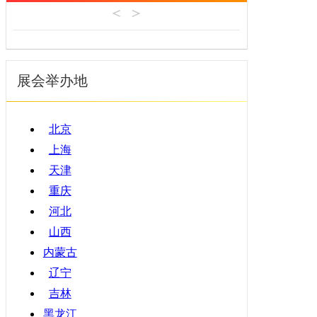
机床工具
安徽
4月
建材机械
福建
5月
暖通空调
江西
6月
起重机械
展会举办地
山东
7月
汽车制造
河南
8月
物流仓储
湖北
9月
北京
橡塑机械
湖南
10月
上海
烟草机械
广东
11月
天津
医疗设备
广西
12月
重庆
印刷机械
海南
河北
四川
山西
贵州
内蒙古
云南
辽宁
西藏
吉林
陕西
黑龙江