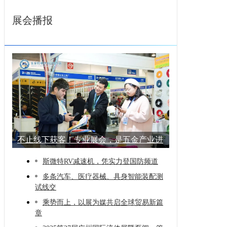
展会播报
不止线下获客！专业展会，是五金产业进
阶的
斯微特RV减速机，凭实力登国防频道
多条汽车、医疗器械、具身智能装配测
试线交
乘势而上，以展为媒共启全球贸易新篇
章