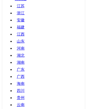
甘肃
江苏
浙江
青海
安徽
宁夏
福建
新疆
江西
香港
山东
澳门
河南
台湾
湖北
湖南
广东
广西
海南
四川
贵州
云南