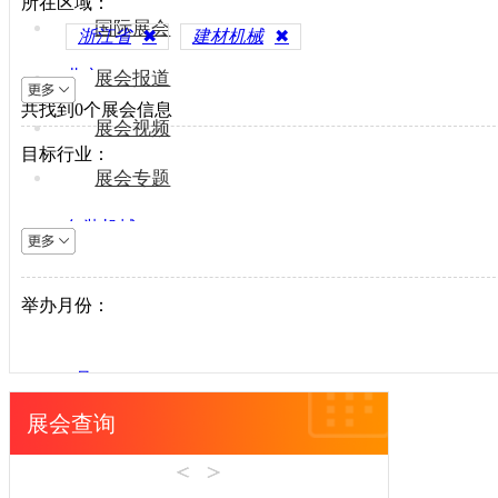
所在区域：
国际展会
浙江省
✖
建材机械
✖
北京
展会报道
共找到
上海
0
个展会信息
展会视频
天津
目标行业：
重庆
展会专题
河北
包装机械
山西
电梯设备
内蒙古
电子制造
举办月份：
辽宁
纺织机械
吉林
风电光伏
黑龙江
1月
供水处理
江苏
2月
展会查询
轨道交通
浙江
3月
机床工具
安徽
4月
建材机械