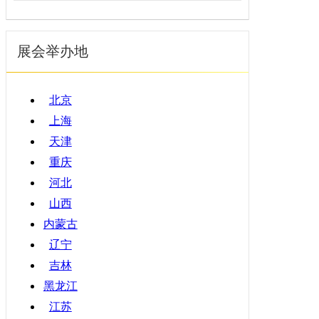
福建
5月
暖通空调
江西
6月
起重机械
展会举办地
山东
7月
汽车制造
河南
8月
物流仓储
湖北
9月
北京
橡塑机械
湖南
10月
上海
烟草机械
广东
11月
天津
医疗设备
广西
12月
重庆
印刷机械
海南
河北
四川
山西
贵州
内蒙古
云南
辽宁
西藏
吉林
陕西
黑龙江
甘肃
江苏