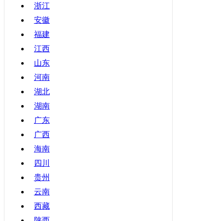
浙江
青海
安徽
宁夏
福建
新疆
江西
香港
山东
澳门
河南
台湾
湖北
湖南
广东
广西
海南
四川
贵州
云南
西藏
陕西