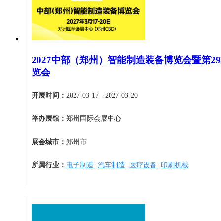
福建
5月
暖通空调
江西
6月
起重机械
山东
7月
汽车制造
河南
8月
物流仓储
2027中部（郑州）智能制造装备博览会暨第2
湖北
9月
览会
橡塑机械
湖南
10月
烟草机械
广东
11月
开展时间：
2027-03-17 - 2027-03-20
医疗设备
广西
12月
印刷机械
举办展馆：
郑州国际会展中心
海南
四川
展会城市：
郑州市
贵州
所属行业：
电子制造
汽车制造
医疗设备
印刷机械
云南
西藏
陕西
甘肃