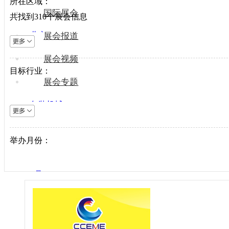
所在区域：
国际展会
共找到
310
个展会信息
北京
展会报道
上海
展会视频
天津
目标行业：
重庆
展会专题
河北
包装机械
山西
电梯设备
内蒙古
电子制造
举办月份：
辽宁
纺织机械
吉林
风电光伏
黑龙江
1月
供水处理
江苏
2月
轨道交通
浙江
3月
机床工具
安徽
4月
建材机械