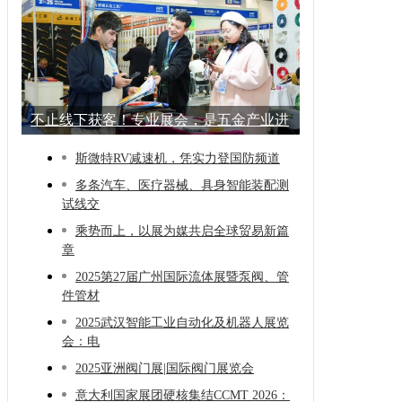
不止线下获客！专业展会，是五金产业进
阶的
斯微特RV减速机，凭实力登国防频道
多条汽车、医疗器械、具身智能装配测
试线交
乘势而上，以展为媒共启全球贸易新篇
章
2025第27届广州国际流体展暨泵阀、管
件管材
2025武汉智能工业自动化及机器人展览
会：电
2025亚洲阀门展|国际阀门展览会
意大利国家展团硬核集结CCMT 2026：