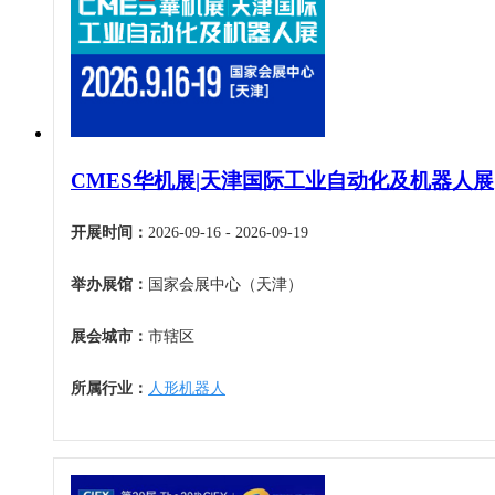
机床工具
安徽
4月
建材机械
福建
5月
暖通空调
江西
6月
起重机械
山东
7月
汽车制造
河南
8月
物流仓储
CMES华机展|天津国际工业自动化及机器人展
湖北
9月
橡塑机械
湖南
10月
开展时间：
2026-09-16 - 2026-09-19
烟草机械
广东
11月
医疗设备
举办展馆：
国家会展中心（天津）
广西
12月
印刷机械
海南
展会城市：
市辖区
四川
贵州
所属行业：
人形机器人
云南
西藏
陕西