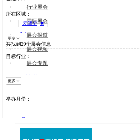
行业展会
所在区域：
国际展会
天津市
✖
北京
展会报道
共找到
上海
29
个展会信息
展会视频
天津
目标行业：
重庆
展会专题
河北
包装机械
山西
电梯设备
内蒙古
电子制造
举办月份：
辽宁
纺织机械
吉林
风电光伏
黑龙江
1月
供水处理
江苏
2月
轨道交通
浙江
3月