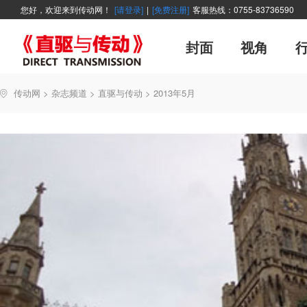
您好，欢迎来到传动网！
[请登录]
|
[免费注册]
客服热线：0755-83736590
封面
视角
广告
企业活动
精品
世界方案
资讯在线
新年寄语
新品
展会报道
控制系统
展会信息
伺服论坛
直驱产品精选
变频观察
交流传动
新书上架
主编絮语
市
软
管
传动网
>
杂志频道
>
直驱与传动
>
2013年5月
能效碳索
技术文章
直驱与传动
每月专辑
聚焦
厂商采访
网站热