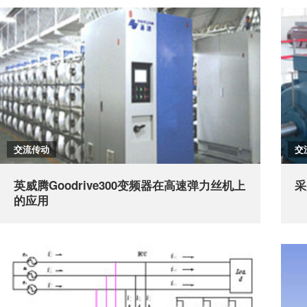
交流传动
交
英威腾Goodrive300变频器在高速弹力丝机上
采
的应用