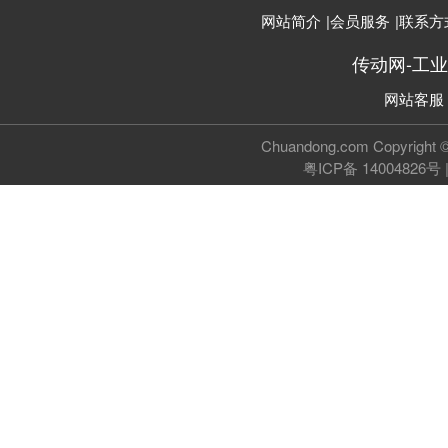
网站简介
|
会员服务
|
联系方
传动网-工
网站客服
Chuandong.com Copyri
粤ICP备 14004826号