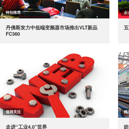
特别推荐
企
丹佛斯发力中低端变频器市场推出VLT新品
五
FC360
值得关注
精
走进“工业4.0”世界
纺