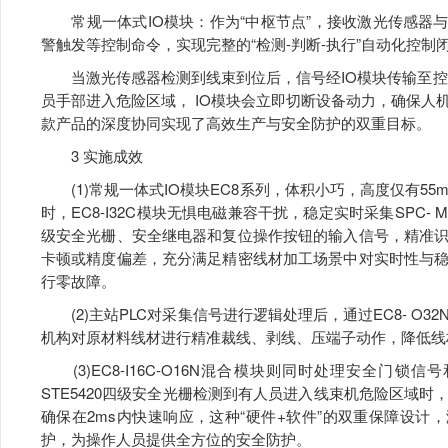
常规一体式IO模块：作为“中枢节点”，接收激光传感器与
警触发等控制命令，实现完整的“检测-判断-执行”自动化控制
当激光传感器检测到线束到位后，信号经IO模块传输至控
员手部进入危险区域， IO模块会立即切断设备动力，确保人
款产品的深度协同实现了高效生产与安全防护的双重目标。
3 实施成效
(1)常规一体式IO模块EC8系列，体积小巧，高度仅有55
时，EC8-I32C模块无惧电磁兼容干扰，稳定实时采集SPC- M1
级安全光栅、安全继电器和复位操作按钮的输入信号，精准
卡顿或精度偏差，充分满足精密线材加工场景中对实时性与
行零故障。
(2)主站PLC对采集信号进行逻辑处理后，通过EC8- O
机构对原材料线材进行精准裁线、剥线、压端子动作，降低线
(3)EC8-I16C-O16N混合模块则同时处理安全门
STE5420四级安全光栅检测到有人员进入线束机危险区域
确保在2ms内快速响应，这种“硬件+软件”的双重保障设计
护，为操作人员提供全方位的安全防护。