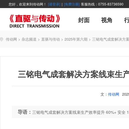
您好，欢迎来到传动网！
[请登录]
|
[免费注册]
客服热线：0755-83736590
封面
视角
广告
企业活动
精品
世界方案
资讯在线
新年寄语
新品
展会报道
控制系统
展会信息
伺服论坛
直驱产品精选
变频观察
交流传动
新书上架
主编絮语
市
软
管
传动网
>
杂志频道
>
直驱与传动
>
2025年第六期
>
三铭电气成套解决方案线
能效碳索
技术文章
直驱与传动
每月专辑
聚焦
厂商采访
网站热
三铭电气成套解决方案线束生产效率
文：
传动网
20
导语：
三铭电气成套解决方案线束生产效率提升 60%+ 安全 1