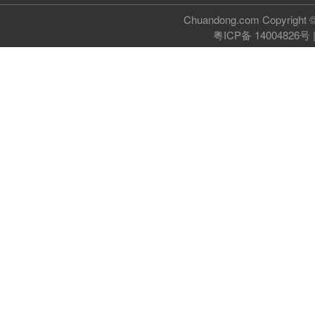
Chuandong.com Copyri
粤ICP备 14004826号