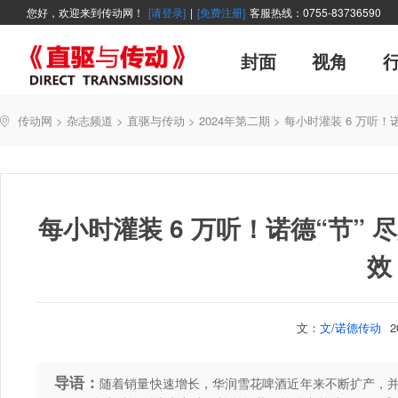
您好，欢迎来到传动网！
[请登录]
|
[免费注册]
客服热线：0755-83736590
封面
视角
广告
企业活动
精品
世界方案
资讯在线
新年寄语
新品
展会报道
控制系统
展会信息
伺服论坛
直驱产品精选
变频观察
交流传动
新书上架
主编絮语
市
软
管
传动网
>
杂志频道
>
直驱与传动
>
2024年第二期
>
每小时灌装 6 万听！
能效碳索
技术文章
直驱与传动
每月专辑
聚焦
厂商采访
网站热
每小时灌装 6 万听！诺德“节”
效
文：
文/诺德传动
导语：
随着销量快速增长，华润雪花啤酒近年来不断扩产，并