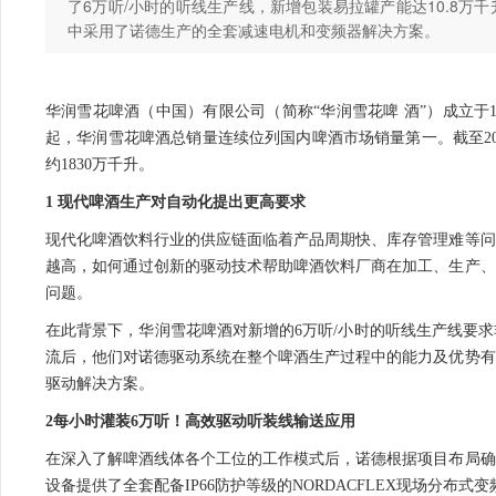
了6万听/小时的听线生产线，新增包装易拉罐产能达10.8万
中采用了诺德生产的全套减速电机和变频器解决方案。
华润雪花啤酒（中国）有限公司（简称“华润雪花啤 酒”）成立于1
起，华润雪花啤酒总销量连续位列国内啤酒市场销量第一。截至20
约1830万千升。
1 现代啤酒生产对自动化提出更高要求
现代化啤酒饮料行业的供应链面临着产品周期快、库存管理难等问
越高，如何通过创新的驱动技术帮助啤酒饮料厂商在加工、生产、
问题。
在此背景下，华润雪花啤酒对新增的6万听/小时的听线生产线要
流后，他们对诺德驱动系统在整个啤酒生产过程中的能力及优势有
驱动解决方案。
2
每小时灌装6万听！高效驱动听装线输送
应用
在深入了解啤酒线体各个工位的工作模式后，诺德根据项目布局确
设备提供了全套配备IP66防护等级的NORDACFLEX现场分布式变