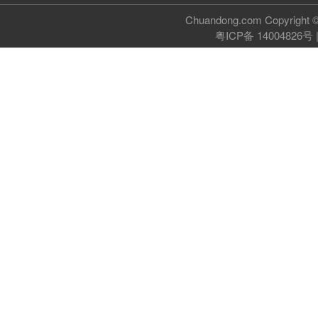
Chuandong.com Copyri
粤ICP备 14004826号