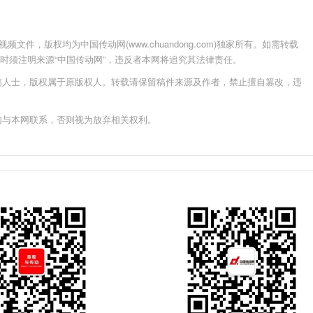
件，版权均为中国传动网(www.chuandong.com)独家所有。如需转载
载使用时须注明来源“中国传动网”，违反者本网将追究其法律责任。
稿人士，版权属于原版权人。转载请保留稿件来源及作者，禁止擅自篡改，违
内与本网联系，否则视为放弃相关权利。