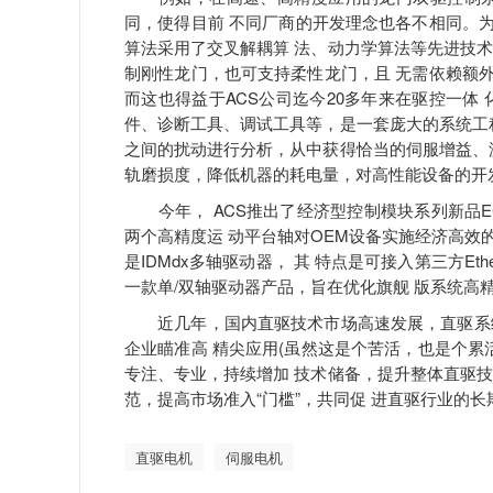
同，使得目前 不同厂商的开发理念也各不相同。为
算法采用了交叉解耦算 法、动力学算法等先进技
制刚性龙门，也可支持柔性龙门，且 无需依赖额外
而这也得益于ACS公司迄今20多年来在驱控一体
件、诊断工具、调试工具等，是一套庞大的系统工
之间的扰动进行分析，从中获得恰当的伺服增益、
轨磨损度，降低机器的耗电量，对高性能设备的开
今年， ACS推出了经济型控制模块系列新品E
两个高精度运 动平台轴对OEM设备实施经济高效的控
是IDMdx多轴驱动器， 其 特点是可接入第三方Et
一款单/双轴驱动器产品，旨在优化旗舰 版系统高
近几年，国内直驱技术市场高速发展，直驱系统
企业瞄准高 精尖应用(虽然这是个苦活，也是个累
专注、专业，持续增加 技术储备，提升整体直驱
范，提高市场准入“门槛”，共同促 进直驱行业的
直驱电机
伺服电机