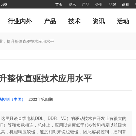
590
首页
资讯
产品
企业
品牌
商机
行业内外
产品
技术
资讯
活动
专题
市场分析报告
软起动器
管理
传动·生活
风·尚
电力电子
细分市场
十大新闻
传动印象
对接
专刊
网站热点
技术答疑
品牌故事
特别推
业，提升整体直驱技术应用水平
网站热点
封面故事
产业联盟
高端视野
特别报道
倾听—对话工控
升整体直驱技术应用水平
运动控制（中国）
2023年第四期
这里只谈直线电机DDL、DDR、VC）的驱动技术在开发上有很大的
杆）等和负载相连，总体上，应用以速度低于1米/秒和精度以丝级为
性高，机械响应较慢，速度相对来说也较慢，因此容易控制，控制算