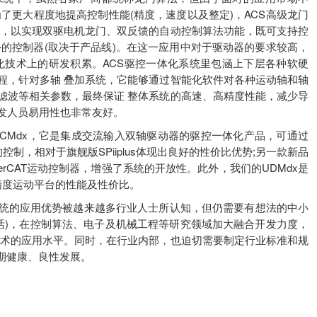
了更大程度地提高控制性能(精度，速度以及整定)，ACS高级龙门
术，以实现双驱电机龙门、双反馈的自动控制算法功能，既可支持控
的控制器(取决于产品线)。在这一应用中对于驱动器的要求较高，
 化技术上的研发积累。ACS驱控一体化系统里包涵上下层各种软硬
程，针对多轴 叠加系统，它能够通过智能化软件对各种运动轴和轴
滤波等相关参数，最终保证 整体系统的高速、高精度性能，减少导
发人员易用性也非常友好。
CMdx，它是集成交流输入双轴驱动器的驱控一体化产品，可通过
制，相对于旗舰版SPiiplus体现出良好的性价比优势;另一款新品
herCAT运动控制器，增强了系统的开放性。此外，我们的UDMdx是
精度运动平台的性能及性价比。
的应用优势被越来越多行业人士所认知，但仍需要有想法的中小
活)，在控制算法、电子及机械工程等研究领域加大融合开发力度，
技术的应用水平。同时，在行业内部，也迫切需要制定行业标准和规
长期健康、良性发展。