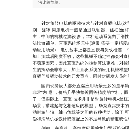
法比较简单。
针对旋转电机的驱动技术与针对直驱电机(这里只
别，旋转 伺服电机一般是通过联轴器、丝杠(丝杆
主，中间的机械过渡较 多，丝杠运动系统由于刚
法比较简单。直驱系统场景中(通常 需要一定精
动应用场景)，电机基本上都是直接与负载相连，
加上负载后刚度不够，这些机械不确定性都会对直
不稳定因素，因此直驱系统的控制算法更难，对控
生的扰动会非常大，加上直驱系统的应用机械模型
直驱伺服驱动技术的开发重点，同时对研发人员的
国内现阶段大部分直驱应用场景更多的是单轴运动
非常“内 卷”，价格几乎快接近同等精度的丝杠，
了，但实际上，直驱 技术并非是对旋转电机+丝
场景，搭建起与之相适应的模型， 毕竟直驱技术
动时轴与轴、轴与负载等之间的各种扰动，除了 
偿和消除机械设计或装配上的不足导致的精度或性
例如，在高速、高精度应用的龙门双驱控制系