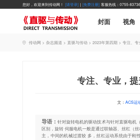
您好，欢迎来到传动网！
[请登录]
|
[免费注册]
客服热线：0755-83736
封面
视角
广告
企业活动
精品
世界方案
资讯在线
新年寄语
新品
展会报道
控制系统
展会信息
伺服论坛
直驱产品精选
主编絮语
变频观察
交流传动
新书上架
传动网
>
杂志频道
>
直驱与传动
>
2023年第四期
>
专注、专
能效碳索
技术文章
直驱与传动
每月专辑
厂商采访
聚焦
专注、专业，提
文：
ACS
导语：
针对旋转电机的驱动技术与针对直驱电机（
区别，旋转 伺服电机一般是通过联轴器、丝杠（丝
主，中间的机械过渡较 多，丝杠运动系统由于刚