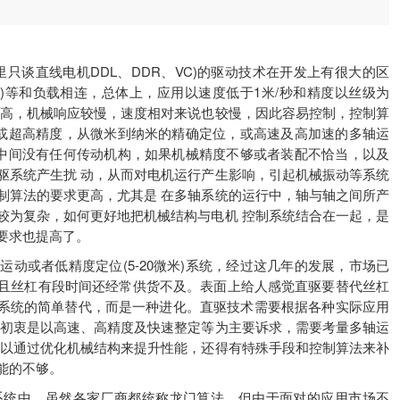
谈直线电机DDL、DDR、VC)的驱动技术在开发上有很大的区
)等和负载相连，总体上，应用以速度低于1米/秒和精度以丝级为
性高，机械响应较慢，速度相对来说也较慢，因此容易控制，控制算
度或超高精度，从微米到纳米的精确定位，或高速及高加速的多轴运
 中间没有任何传动机构，如果机械精度不够或者装配不恰当，以及
驱系统产生扰 动，从而对电机运行产生影响，引起机械振动等系统
制算法的要求更高，尤其是 在多轴系统的运行中，轴与轴之间所产
较为复杂，如何更好地把机械结构与电机 控制系统结合在一起，是
要求也提高了。
或者低精度定位(5-20微米)系统，经过这几年的发展，市场已
而且丝杠有段时间还经常供货不及。表面上给人感觉直驱要替代丝杠
杠系统的简单替代，而是一种进化。直驱技术需要根据各种实际应用
的初衷是以高速、高精度及快速整定等为主要诉求，需要考量多轴运
可以通过优化机械结构来提升性能，还得有特殊手段和控制算法来补
能的不够。
统中，虽然各家厂商都统称龙门算法，但由于面对的应用市场不