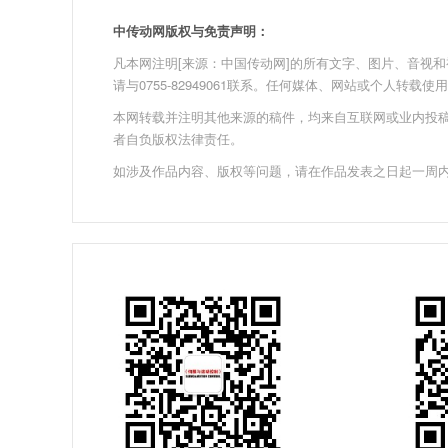
中传动网版权与免责声明：
凡本网注明[来源：中国传动网]的所有文字、图片、音视和视频文
请与0755-82949061联系。任何媒体、网站或个人转
本网转载并注明其他来源的稿件，均来自互联网或业内投
者自负版权法律责任。
如涉及作品内容、版权等问题，请在作品发表之日起一周