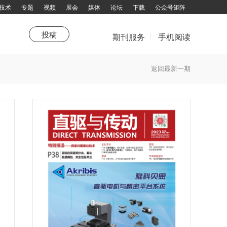
技术
专题
视频
展会
媒体
论坛
下载
公众号矩阵
投稿
期刊服务
手机阅读
荐
新年寄语
新技术
传动人
值得关注
直驱新年寄语
综述
卷首
走进企业
传感器
生活驿站
杂志订阅
返回最新一期
话题大家谈
填写邮件地址，订阅更多资讯：
拨打电话咨询：13751143319 余女士
邮箱：chuandong@chuandong.cn