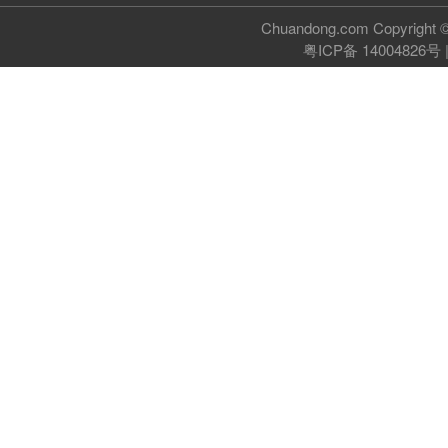
Chuandong.com Copyri
粤ICP备 14004826号