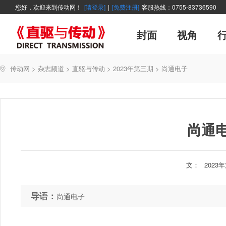
您好，欢迎来到传动网！
[请登录]
|
[免费注册]
客服热线：0755-83736590
封面
视角
广告
企业活动
精品
世界方案
资讯在线
新年寄语
新品
展会报道
控制系统
展会信息
伺服论坛
直驱产品精选
变频观察
交流传动
新书上架
主编絮语
市
软
管
传动网
>
杂志频道
>
直驱与传动
>
2023年第三期
>
尚通电子
能效碳索
技术文章
直驱与传动
每月专辑
聚焦
厂商采访
网站热
尚通
文：
2023
导语：
尚通电子