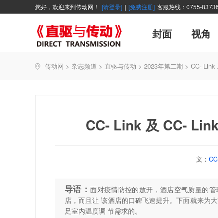
您好，欢迎来到传动网！
[请登录]
|
[免费注册]
客服热线：0755-83736
封面
视角
广告
企业活动
精品
世界方案
资讯在线
新年寄语
新品
展会报道
控制系统
展会信息
伺服论坛
直驱产品精选
主编絮语
变频观察
交流传动
新书上架
传动网
>
杂志频道
>
直驱与传动
>
2023年第二期
>
CC- Li
能效碳索
技术文章
直驱与传动
每月专辑
厂商采访
聚焦
CC- Link 及 CC-
文：
CC
导语：
面对疫情防控的放开，酒店空气质量的管理变得尤为
店，而且让 该酒店的口碑飞速提升。下面就来为大家
足室内温度调 节需求的。