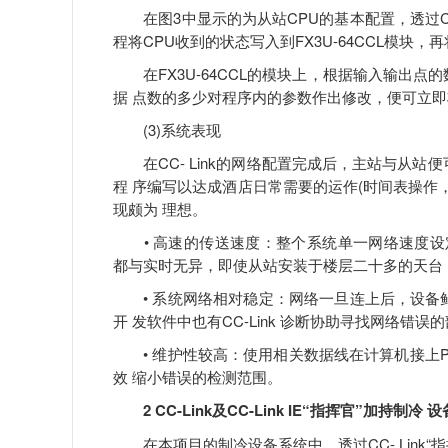
在图3中显示的为从站CPU的基本配置，透过C
程将CPU收到的状态写入到FX3U-64CCL模块，再
在FX3U-64CCL的模块上，根据输入输出点
据 点数的多少对程序内的参数作出修改，便可立即
(3)系统表现
在CC- Link的网络配置完成后，主站与从站
程 序编写以达成酒店日常需要的运作(时间表操作
现颇为 理想。
• 高速的传送速度：整个系统单一网络速度设定为 
都与实时无异，即使从站安装于楼层二十多的天台，
• 系统网络相对稳定：网络一旦连上后，设备鲜
开 发软件中也有CC-Link 诊断协助寻找网络错误的
• 维护性较高：使用相关数据线在计算机接上PLC
效 缩小错误的检测范围。
2 CC-Link及CC-Link IE“指挥官”加持制冷 
在本项目的制冷设备系统中，透过CC- Link“指