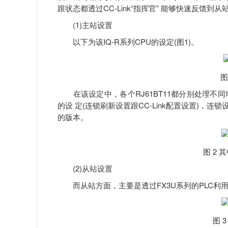
跟状态都透过CC-Link“指挥官” 能够快速反馈到从
(1)主站设置
以下为该IQ-R系列CPU的设定(图1)。
图
在该设定中，各个RJ61BT11都分别处理不同地
的设 定(连锁刷新设置跟CC-Link配置设置)，连
的版本。
图 2 
(2)从站设置
而从站方面，主要是透过FX3U系列的PLC利用FX3U
图 