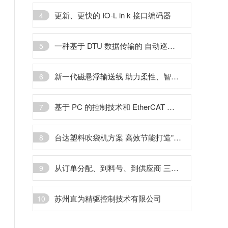
更新、更快的 IO-L in k 接口编码器
4
一种基于 DTU 数据传输的 自动巡检系统
5
新一代磁悬浮输送线 助力柔性、智能生产 ——访LS电气事业战略部总监 田哲昊
6
基于 PC 的控制技术和 EtherCAT 总线 在电动汽车换电站中的应用
7
台达塑料吹袋机方案 高效节能打造”绿“设备
8
从订单分配、到料号、到供应商 三个不同层次的优化
9
苏州直为精驱控制技术有限公司
10