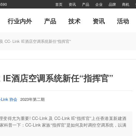
590
首页
资讯
产品
企业
品牌
商机
行业内外
产品
技术
资讯
活动
专题
市场分析报告
软起动器
管理
传动·生活
风·尚
电力电子
细分市场
十大新闻
传动印象
对接
专刊
网站热点
技术答疑
品牌故事
特别推
nk 及 CC- Link IE酒店空调系统新任“指挥官”
网站热点
封面故事
产业联盟
高端视野
特别报道
倾听—对话工控
 Link IE酒店空调系统新任“指挥官”
-Link 协会
2023年第二期
重要! CC-Link 及 CC-Link IE“指挥官”上任香港某新建酒
科普一下：CC-Link 家族“指挥官”是如何及时调控空调系统，以满