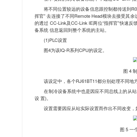
将不同位置较远的设备信息跟控制都传送到R04EN C
挥官” 去连接了不同Remote Head模块去接
的透过 CC-Link及CC-Link IE两位“指挥官”
备系统 信息返回到整个系统的主站。
(1)PLC设置
图4为该IQ-R系列CPU的设定。
图 4 
该设定中，各个RJ61BT11都分别处理不同地方的设 备
在制冷设备系统中也是因应不同总线上的从站要在各个
设 置)。
设置需要因应从站实际设置而作出不同改变，如占用
图 5 一