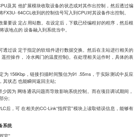
PU及其 他扩展模块收取设备的状态或对其作出控制，然后透过编
将FX3U- 64CCL收到的控制信号写入到CPU对其设备作出控制。
的数量要设 定占用站数。在设定后，下载已经编程好的程序，然后根
将该地点的 设备融入到系统当中。
便可透过设 定于指定的软组件进行数据交换。然后在主站进行相关的
，遥控操作， 冷水阀门的温度控制)。在处理相关运作时，具体的表
156Kbp，链接扫描时间预估为91 .55ms，于实际测试中反应
其状态 也能瞬间返回主站;
少因为 网络通讯问题而导致影响系统控制。而在项目调试期间，
部分;
后，可 在相关的CC-Link“指挥官”模块上读取错误信息，能够有
设备系统
挥官”