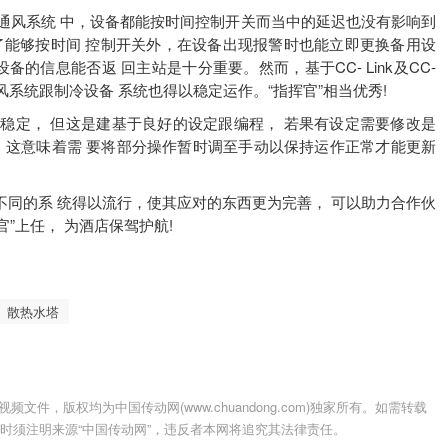
风系统 中，设备都能按时间控制开关而当中的延迟也没有影响到
了能够按时间 控制开关外，在设备出现报警时也能立即更换备用设
的信息能否返 回主站是十分重要。然而，基于CC- Link及CC-
，通风系统跟制冷设备 系统也得以稳定运作。“指挥官”相当优秀!
是高速及稳定， 但这是建基于良好的设定跟编程， 若果有设定需要修改是
，这意味着需 要将部分操作暂时调至手动以保持运作正常才能更新
多不同的系 统得以流行，使其应对的东西更为完善， 可以助力合作伙
指挥官”上任， 为酒店保驾护航!
散热水塔
件，版权均为中国传动网(www.chuandong.com)独家所有。如需转载
载使用时须注明来源“中国传动网”，违反者本网将追究其法律责任。