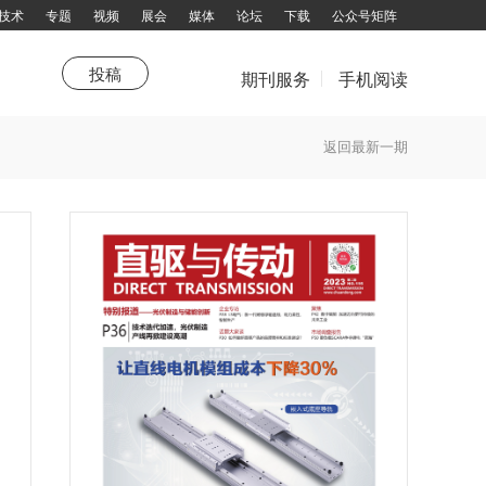
技术
专题
视频
展会
媒体
论坛
下载
公众号矩阵
投稿
期刊服务
手机阅读
荐
新年寄语
新技术
传动人
值得关注
直驱新年寄语
综述
卷首
走进企业
传感器
生活驿站
杂志订阅
返回最新一期
话题大家谈
填写邮件地址，订阅更多资讯：
拨打电话咨询：13751143319 余女士
邮箱：chuandong@chuandong.cn