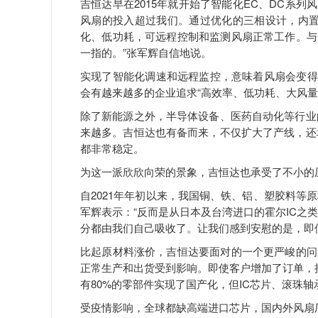
吉恒达早在2015年就开始了智能化EC、DC系
风扇的投入超过我们。通过优化的三相设计，内置
化、低功耗，可远程控制和监测风扇正常工作。与
一指的。”张军辉自信地说。
实现了智能化调速和远程监控，意味着风扇会变得
会有越来越多的企业追求“高效率、低功耗、大风量
除了新能源之外，半导体设备、医药自动化等行业
来越多。吉恒达也有备而来，不仅扩大了产线，还
都非常稳定。
为这一派欣欣向荣的景象，吉恒达也承受了不小的
自2021年年初以来，我国铜、铁、铝、塑胶料等
军辉表示：“反而是从日本及台湾进口的霍尔IC之
分都由我们自己吸收了。让我们感到安慰的是，即
比起原材料涨价，吉恒达要面对的一个更严峻的问题
正常生产和出货受到影响。即使客户增加了订单，
有80%的零部件实现了国产化，但IC芯片、滚珠
受疫情影响，全球都缺高端进口芯片，国内外风扇