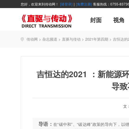
您好，欢迎来到传动网！
[请登录]
|
[免费注册]
客服热线：0755-83736
封面
视角
广告
企业活动
精品
世界方案
资讯在线
新年寄语
新品
展会报道
控制系统
展会信息
伺服论坛
直驱产品精选
主编絮语
变频观察
交流传动
新书上架
传动网
>
杂志频道
>
直驱与传动
>
2021年第四期
>
吉恒达的
能效碳索
技术文章
直驱与传动
每月专辑
厂商采访
聚焦
吉恒达的2021 ：新能
导致
文
导语：
在“碳中和”、“碳达峰”政策的导向下，