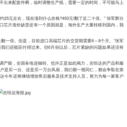
不出来配套件啊，临时调整生产线，需要一定的时间，不可能马上
25元左右，现在涨到什么价格?450元!翻了近二十倍。” 张军辉分
口芯片涨价缺货还有一个原因就是，海外生产大量转移到国内，我
翻一倍。但是，目前进口高端芯片的交货期需要6～8个月。”张军
面我们还能应付得过来。但6月份以后，芯片紧缺的问题如果还没有
调产能，全国各地连轴转。也许正是如此竭力，吉恒达的产品和服
客户是买一台、还是买一万台风扇，我们都一视同仁，都会争取在第
恒达今年还将继续增加售后服务及技术支持人员，努力为每一家客户