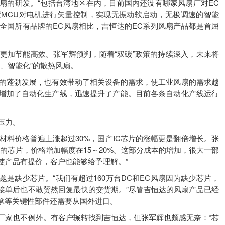
列风扇的研发。“包括台湾地区在内，目前国内还没有哪家风扇厂对EC
MCU对电机进行矢量控制，实现无振动软启动，无极调速的智能
全国所有品牌的EC风扇相比，吉恒达的EC系列风扇产品都是首屈
更加节能高效。张军辉预判，随着“双碳”政策的持续深入，未来将
、智能化”的散热风扇。
的蓬勃发展，也有效带动了相关设备的需求，使工业风扇的需求越
增加了自动化生产线，迅速提升了产能。目前各条自动化产线运行
压力。
原材料价格普遍上涨超过30%，国产IC芯片的涨幅更是翻倍增长。张
类的芯片，价格增加幅度在15～20%。这部分成本的增加，很大一部
使产品有提价，客户也能够给予理解。”
是缺少芯片。“我们有超过160万台DC和EC风扇因为缺少芯片，
接单后也不敢贸然回复最快的交货期。”尽管吉恒达的风扇产品已经
轴承等关键性部件还需要从国外进口。
厂家也不例外。有客户辗转找到吉恒达，但张军辉也颇感无奈：“芯