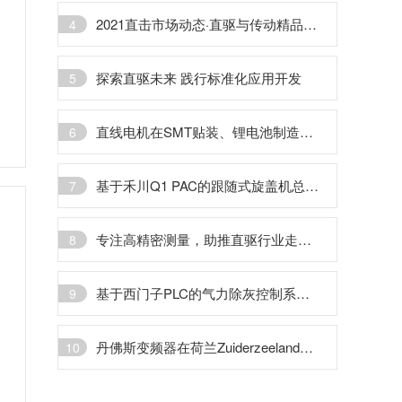
2021直击市场动态·直驱与传动精品集锦（直驱篇）
4
探索直驱未来 践行标准化应用开发
5
直线电机在SMT贴装、锂电池制造行业的应用介绍
6
基于禾川Q1 PAC的跟随式旋盖机总线解决方案
7
专注高精密测量，助推直驱行业走向蓝海
8
基于西门子PLC的气力除灰控制系统改进优化设计
9
丹佛斯变频器在荷兰Zuiderzeeland水务局的应用
10