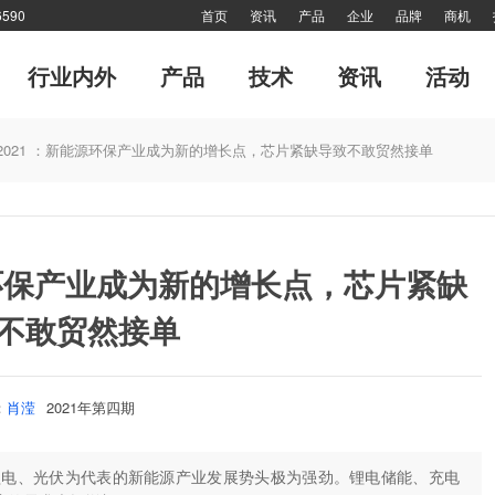
590
首页
资讯
产品
企业
品牌
商机
行业内外
产品
技术
资讯
活动
专题
市场分析报告
软起动器
管理
传动·生活
风·尚
电力电子
细分市场
十大新闻
传动印象
对接
专刊
网站热点
技术答疑
品牌故事
特别推
2021 ：新能源环保产业成为新的增长点，芯片紧缺导致不敢贸然接单
网站热点
封面故事
产业联盟
高端视野
特别报道
倾听—对话工控
源环保产业成为新的增长点，芯片紧缺
不敢贸然接单
：
肖滢
2021年第四期
以锂电、光伏为代表的新能源产业发展势头极为强劲。锂电储能、充电