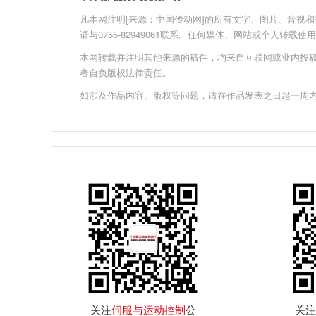
凡本网注明[来源：中国传动网]的所有文字、图片、音视和视频文
请与0755-82949061联系。任何媒体、网站或个人转
本网转载并注明其他来源的稿件，均来自互联网或业内投
者自负版权法律责任。
如涉及作品内容、版权等问题，请在作品发表之日起一周
关注
伺服与运动控制
公
关注