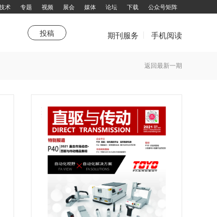
技术
专题
视频
展会
媒体
论坛
下载
公众号矩阵
投稿
期刊服务
手机阅读
荐
新年寄语
新技术
传动人
值得关注
直驱新年寄语
综述
卷首
走进企业
传感器
生活驿站
杂志订阅
返回最新一期
话题大家谈
填写邮件地址，订阅更多资讯：
拨打电话咨询：13751143319 余女士
邮箱：chuandong@chuandong.cn