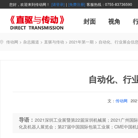
您好，欢迎来到传动网！
[请登录]
|
[免费注册]
客服热线：0755-83736590
封面
视角
广告
企业活动
精品
世界方案
资讯在线
新年寄语
新品
展会报道
控制系统
展会信息
伺服论坛
直驱产品精选
变频观察
交流传动
新书上架
主编絮语
市
软
管
传动网
>
杂志频道
>
直驱与传动
>
2021年第一期
>
自动化、行业展会信
能效碳索
技术文章
直驱与传动
每月专辑
聚焦
厂商采访
网站热
自动化、行
文：
传动网
20
导语：
2021深圳工业展暨第22届深圳机械展；2021广州
化及机器人展览会；第27届中国国际包装工业展；CME中国机床