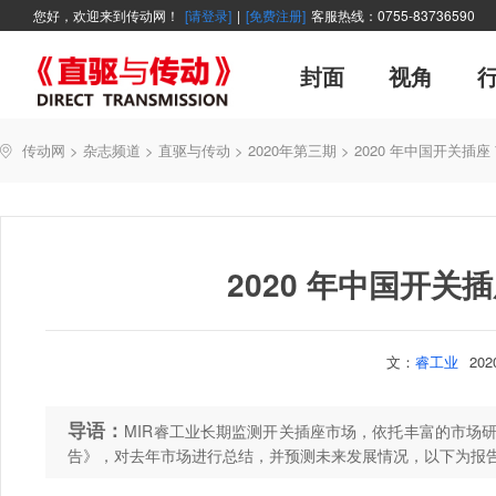
您好，欢迎来到传动网！
[请登录]
|
[免费注册]
客服热线：0755-83736590
封面
视角
广告
企业活动
精品
世界方案
资讯在线
新年寄语
新品
展会报道
控制系统
展会信息
伺服论坛
直驱产品精选
变频观察
交流传动
新书上架
主编絮语
市
软
管
传动网
>
杂志频道
>
直驱与传动
>
2020年第三期
>
2020 年中国开关插
能效碳索
技术文章
直驱与传动
每月专辑
聚焦
厂商采访
网站热
2020 年中国开关
文：
睿工业
20
导语：
MIR睿工业长期监测开关插座市场，依托丰富的市场研
告》，对去年市场进行总结，并预测未来发展情况，以下为报