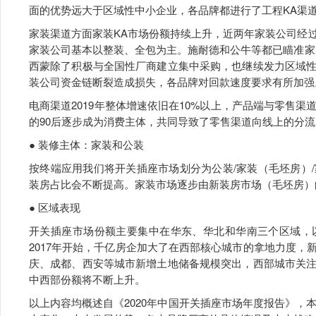
面的优势远大于区域性中小企业，各品牌都进行了工程KA渠
家装渠道方面家装KA市场份额持续上升，近两年家装公司经
家装公司基本以整装、全包为主。施耐德和公牛等都已瞄准家
西蒙除了积极与全国性厂商建立集中采购，也继续发力区域
装公司资金链断裂造成损失，各品牌对回款速度要求有所加强
电商渠道2019年整体增速依旧在10%以上，产品端与零售
的90后逐步成为消费主体，共同导致了零售渠道向线上的分流
● 装修主体：家装和公装
按终端应用我们将开关插座市场划分为公装/家装（毛坯房）
装房占比会不断提高。家装市场逐步由新装房市场（毛坯房）
● 区域表现
开关插座市场份额主要集中在华东、华北和华南三个区域，
2017年开始，千亿房企加大了在西部核心城市的拿地力度
庆、成都、西安等城市新增土地储备规模突出，西部城市关
中西部份额将不断上升。
以上内容均概述自《2020年中国开关插座市场年度报告》，本