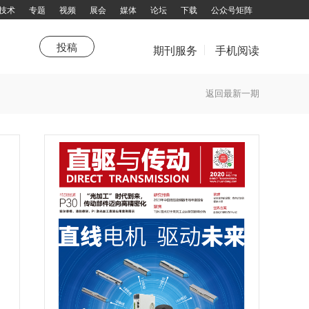
技术
专题
视频
展会
媒体
论坛
下载
公众号矩阵
投稿
期刊服务
手机阅读
荐
新年寄语
新技术
传动人
值得关注
直驱新年寄语
综述
卷首
走进企业
传感器
生活驿站
杂志订阅
返回最新一期
话题大家谈
填写邮件地址，订阅更多资讯：
拨打电话咨询：13751143319 余女士
邮箱：chuandong@chuandong.cn