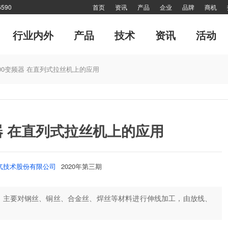
590
首页
资讯
产品
企业
品牌
商机
行业内外
产品
技术
资讯
活动
专题
市场分析报告
软起动器
管理
传动·生活
风·尚
电力电子
细分市场
十大新闻
传动印象
对接
专刊
网站热点
技术答疑
品牌故事
特别推
700变频器 在直列式拉丝机上的应用
网站热点
封面故事
产业联盟
高端视野
特别报道
倾听—对话工控
频器 在直列式拉丝机上的应用
气技术股份有限公司
2020年第三期
，主要对钢丝、铜丝、合金丝、焊丝等材料进行伸线加工，由放线、