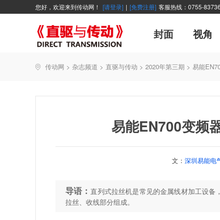
您好，欢迎来到传动网！
[请登录]
|
[免费注册]
客服热线：0755-83736
封面
视角
广告
企业活动
精品
世界方案
资讯在线
新年寄语
新品
展会报道
控制系统
展会信息
伺服论坛
直驱产品精选
主编絮语
变频观察
交流传动
新书上架
传动网
>
杂志频道
>
直驱与传动
>
2020年第三期
>
易能EN
能效碳索
技术文章
直驱与传动
每月专辑
厂商采访
聚焦
易能EN700变
文：
深圳易能电
导语：
直列式拉丝机是常见的金属线材加工设备
拉丝、收线部分组成。