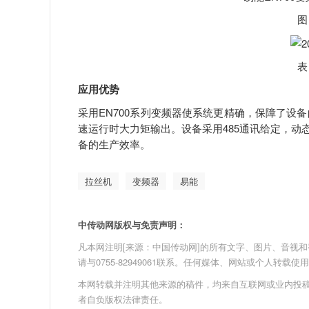
图
表
应用优势
采用EN700系列变频器使系统更精确，保障了设
速运行时大力矩输出。设备采用485通讯给定，动
备的生产效率。
拉丝机
变频器
易能
中传动网版权与免责声明：
凡本网注明[来源：中国传动网]的所有文字、图片、音视和视频文
请与0755-82949061联系。任何媒体、网站或个人转
本网转载并注明其他来源的稿件，均来自互联网或业内投
者自负版权法律责任。