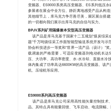
变频器、ES9000系类高压变频器、ES系列低压
参展者在展会中全方位、静距离地感受产品从构造
其他细节上，库马克力争尽善尽美，展区展台搭建
的一切都向我们展示出库马克的自信与实力。
BPJV系列矿用隔爆兼本安型高压变频器
该产品是库马克基于国家十二五规划“煤炭综采成套装
题“千万吨级综采工作面智能型输送系统开发与示
协会科技进步一等奖和“世界一流产品（设计）”
载调速的严格需要，可适应变频器到电动机长达
压、大功率、高功率密度、水-水冷却、直接水冷技术方
体内集成了功率高达6600KW的高压变频器。该
机、压缩机等应用。
ES9000系列高压变频器
该产品是库马克公司采用高性能矢量控制技术、
品。其特点具有能量回馈、飞车启动、电流限幅、