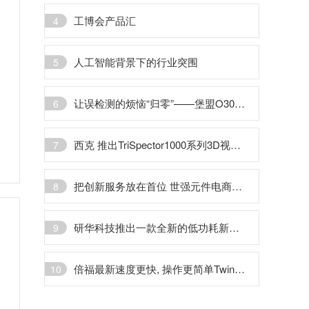
工博会产品汇
4
人工智能背景下的行业突围
5
让误检测的烦恼“归零”——堡盟O300光电传感器在传送带上物品检测中的应用
6
西克 推出TriSpector1000系列3D视觉传感器
7
把创新服务放在首位 世强元件电商致力于打造电子行业百科全书
8
研华科技推出一款全新的低功耗新品SOM-3568
9
倍福最新速度更快, 操作更简单TwinCAT HMI
10