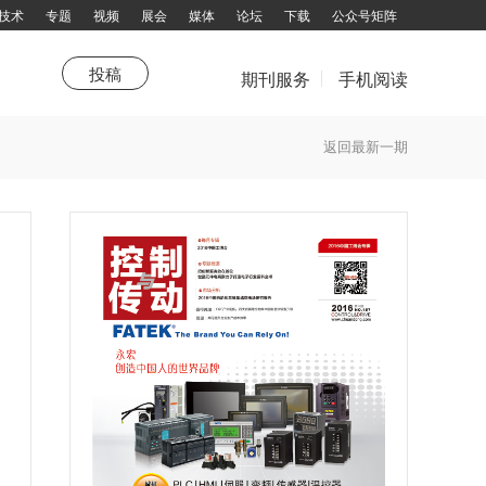
技术
专题
视频
展会
媒体
论坛
下载
公众号矩阵
投稿
期刊服务
手机阅读
荐
新年寄语
新技术
传动人
值得关注
直驱新年寄语
综述
卷首
走进企业
传感器
生活驿站
杂志订阅
返回最新一期
话题大家谈
填写邮件地址，订阅更多资讯：
拨打电话咨询：13751143319 余女士
邮箱：chuandong@chuandong.cn