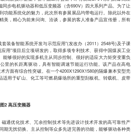
永磁同步电机驱动器和低压变频器（含690V）四大系列产品。为了让
到功能系统化的魅力，此次所有参展展品均带电运行。除此以外在
精美，精心为前来问询、洽谈，参展的客人准备产品宣传册，所有
备智能系统开发与示范应用”(发改办（2011）2548号)及子课
范应用”项目后立项研发的，取得多项专利技术、获得中国煤炭工业
奖。能够很好的实现多机主从同步控制、很好的适应大力矩突变重负
5公里的长距离驱动，具有智能调速节能运行功能。该产品在高电
面有综合性突破。在一个4200X1290X1580的隔爆兼本安型壳
产品适用于矿山、化工等可燃易爆场所的重型刮板机、转载机、皮带
图2 高压变频器
磁通优化技术、冗余控制技术等先进设计技术开发的高可靠性产
同期无扰切换、主从控制等众多先进完善的功能，能够驱动各种类