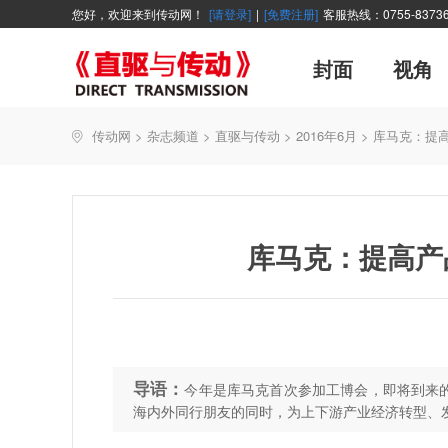
您好，欢迎来到传动网！
[请登录]
|
[免费注册]
客服热线：0755-83736
封面
视角
广告
企业活动
精品
世界方案
资讯在线
新年寄语
新品
展会报道
控制系统
展会信息
伺服论坛
直驱产品精选
主编絮语
变频观察
交流传动
新书上架
传动网
>
杂志频道
>
直驱与传动
>
2016年6月
>
库马克：提
能效碳索
技术文章
直驱与传动
每月专辑
厂商采访
聚焦
库马克：提高产
导语：
今年是库马克首次参加工博会，即将到来
海内外同行朋友的同时，为上下游产业经济转型、