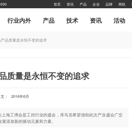
590
首页
资讯
产品
企业
品牌
商机
行业内外
产品
技术
资讯
活动
专题
市场分析报告
软起动器
管理
传动·生活
风·尚
电力电子
细分市场
十大新闻
传动印象
对接
专刊
网站热点
技术答疑
品牌故事
特别推
高产品质量是永恒不变的追求
网站热点
封面故事
产业联盟
高端视野
特别报道
倾听—对话工控
品质量是永恒不变的追求
文：
2016年6月
的上海工博会是工控行业的盛会，库马克希望借助此次产业盛会广交
发展添加新的驱动元素和力量。