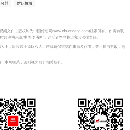
变频器
纺织机械
件，版权均为中国传动网(www.chuandong.com)独家所有。如需转载
载使用时须注明来源“中国传动网”，违反者本网将追究其法律责任。
稿人士，版权属于原版权人。转载请保留稿件来源及作者，禁止擅自篡改，违
内与本网联系，否则视为放弃相关权利。