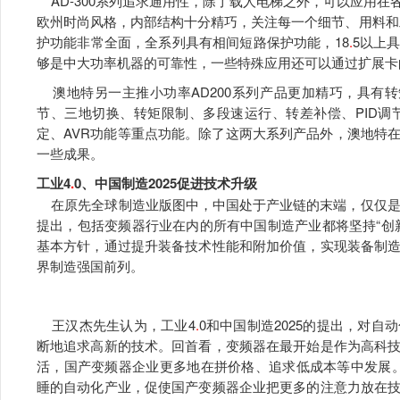
AD-300系列追求通用性，除了载人电梯之外，可以应用
欧州时尚风格，内部结构十分精巧，关注每一个细节、用料和工
护功能非常全面，全系列具有相间短路保护功能，18
.
5以上
够是中大功率机器的可靠性，一些特殊应用还可以通过扩展卡
澳地特另一主推小功率AD200系列产品更加精巧，具有转
节、三地切换、转矩限制、多段速运行、转差补偿、PID调
定、AVR功能等重点功能。除了这两大系列产品外，澳地特
一些成果。
工业4
.
0、中国制造2025促进技术升级
在原先全球制造业版图中，中国处于产业链的末端，仅仅是“
提出，包括变频器行业在内的所有中国制造产业都将坚持“创
基本方针，通过提升装备技术性能和附加价值，实现装备制
界制造强国前列。
王汉杰先生认为，工业4
.
0和中国制造2025的提出，对
断地追求高新的技术。回首看，变频器在最开始是作为高科
活，国产变频器企业更多地在拼价格、追求低成本等中发展。
睡的自动化产业，促使国产变频器企业把更多的注意力放在