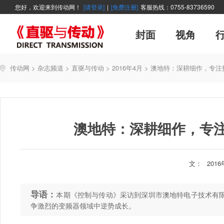
您好，欢迎来到传动网！
[请登录]
|
[免费注册]
客服热线：0755-83736590
封面
视角
广告
企业活动
精品
世界方案
资讯在线
新年寄语
新品
展会报道
控制系统
展会信息
伺服论坛
直驱产品精选
变频观察
交流传动
新书上架
主编絮语
市
软
管
传动网
>
杂志频道
>
直驱与传动
>
2016年4月
>
澳地特：深耕细作，专注
能效碳索
技术文章
直驱与传动
每月专辑
聚焦
厂商采访
网站热
澳地特：深耕细作，专
文：
201
导语：
本期《控制与传动》采访到深圳市澳地特电子技术有
争激烈的变频器领域中逆势成长。