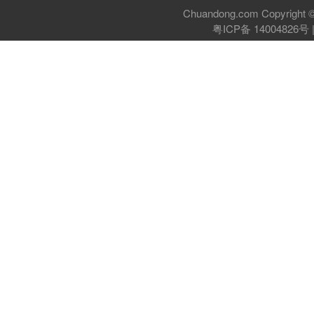
Chuandong.com Copyri
粤ICP备 14004826号