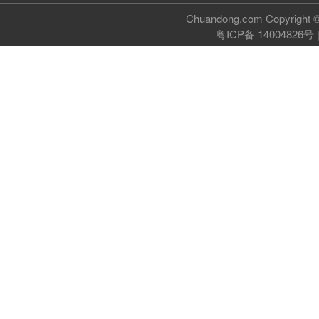
Chuandong.com Copyri
粤ICP备 14004826号