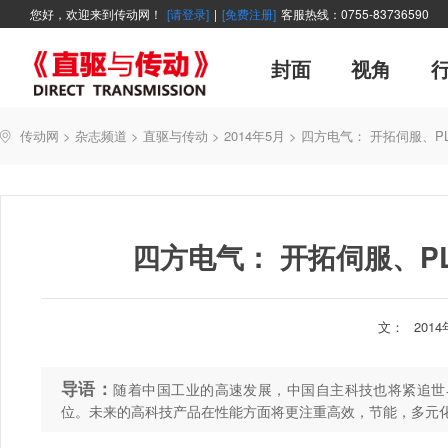
您好，欢迎来到传动网！
[请登录]
|
[免费注册]
客服热线：0755-83736590
封面
视角
广告
企业活动
精品
世界方案
资讯在线
新年寄语
新品
展会报道
控制系统
展会信息
伺服论坛
直驱产品精选
变频观察
交流传动
新书上架
主编絮语
市
软
管
传动网
>
杂志频道
>
直驱与传动
>
2014年5月
>
四方电气： 开拓伺服、P
能效碳索
技术文章
直驱与传动
每月专辑
聚焦
厂商采访
网站热
四方电气： 开拓伺服、P
文：
201
导语：
随着中国工业的高速发展，中国自主科技也将紧追世
位。未来的高科技产品在性能方面将更注重高效，节能，多元