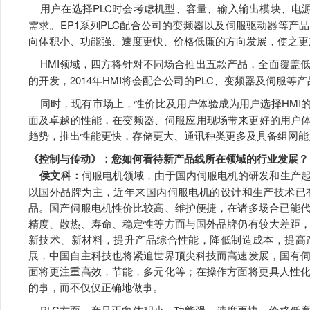
用户在选择PLC时会考虑机型、容量、输入输出模块、电源
需求。EP1系列PLC配合公司的变频器以及伺服驱动器等
向体积小、功能强、速度更快、价格低廉的方向发展，使之更
HMI领域，四方将针对不同场合推出五款产品，全面覆盖低
的开发，2014年HMI将会配合公司的PLC、变频器及伺服
同时，现有市场上，性价比及用户体验成为用户选择HMI
面及卓越的性能，在变频器、伺服应用现场带来更好的用户体
趋势，推出性能更快，存储更大、通讯种类更多及具备组网能
《控制与传动》：您如何看待新产品线所在领域的行业发展？
侯文科：
伺服电机领域，由于国内伺服电机的研发和生产
以国外品牌为主，近年来国内伺服电机的设计和生产技术已
品。国产伺服电机性价比较高、维护便捷，在诸多场合已能
精度、散热、寿命、稳定性等方面与国外品牌仍有较大差距
新技术、新材料，提升产品综合性能，降低制造成本，提高
展，中国自主科技也将紧追世界顶尖科技而高速发展，国有
面将更注重高效，节能，多元化等；在操作方面将更具人性
的事，而不仅仅正确地做事。
PLC方面，产品正向体积小、功能强、速度更快、价格低