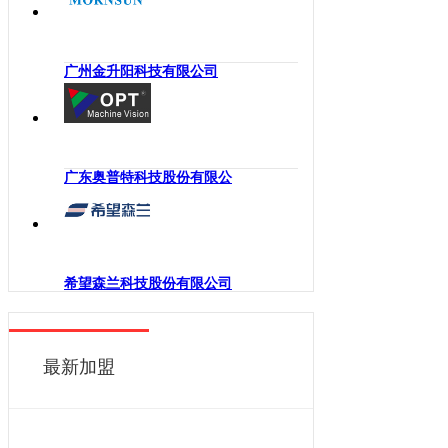
海南
工业机械手
四川
嵌入式系统
贵州
广州金升阳科技有限公司
机械传动
云南
工业通讯
西藏
工业电源
陕西
机柜
广东奥普特科技股份有限公
甘肃
执行机构
青海
变频器
宁夏
人机界面
新疆
希望森兰科技股份有限公司
电力电子
香港
DCS
澳门
控制器
最新加盟
台湾
工业电机
工业软件
伺服系统