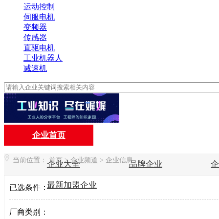
运动控制
伺服电机
变频器
传感器
直驱电机
工业机器人
减速机
企业首页
当前位置：
首页
>
企业频道
>
企业信息
企业大全
品牌企业
最新加盟企业
已选条件：
厂商类别：