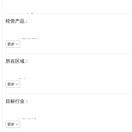
VIP企业
经营产品：
生产商
代理商
人形机器人
系统集成商
逆变器
机床设备
所在区域：
直驱系统
仪器仪表
北京
直驱驱动器
上海
工业机器人
天津
目标行业：
伺服电机
重庆
PLC
河北
中低压变频器
包装机械
山西
工业以太网
采矿机械