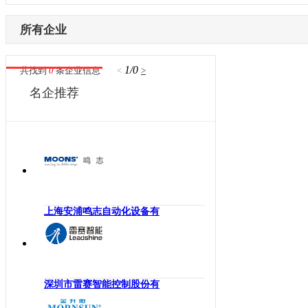
内蒙古
激光设备
电子制造
辽宁
所有企业
其他机械设备
纺织机械
吉林
机器视觉
供水处理
黑龙江
1/0
共找到
0
条企业信息
<
>
高压变频器
轨道交通
江苏
名企推荐
伺服驱动器
机床工具
浙江
直驱电机
建材机械
安徽
现场总线
暖通空调
福建
电气连接
起重机械
江西
编码器
汽车制造
山东
反馈系统
橡塑机械
河南
上海安浦鸣志自动化设备有
传感器
风电光伏
湖北
运动控制
烟草机械
湖南
工控机
医疗设备
广东
低压电器
印刷机械
深圳市雷赛智能控制股份有
广西
工业交换机
物流仓储