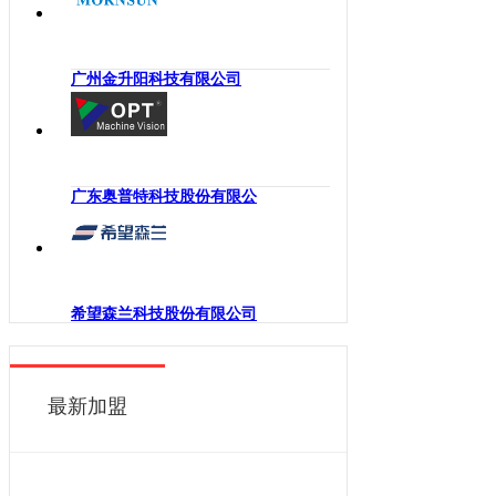
海南
工业机械手
四川
嵌入式系统
贵州
广州金升阳科技有限公司
机械传动
云南
工业通讯
西藏
工业电源
陕西
机柜
广东奥普特科技股份有限公
甘肃
执行机构
青海
变频器
宁夏
人机界面
新疆
希望森兰科技股份有限公司
电力电子
香港
DCS
澳门
控制器
最新加盟
台湾
工业电机
工业软件
伺服系统