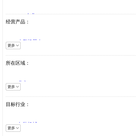
VIP企业
经营产品：
生产商
代理商
人形机器人
系统集成商
逆变器
机床设备
所在区域：
直驱系统
仪器仪表
北京
直驱驱动器
上海
工业机器人
天津
目标行业：
伺服电机
重庆
PLC
河北
中低压变频器
包装机械
山西
工业以太网
采矿机械