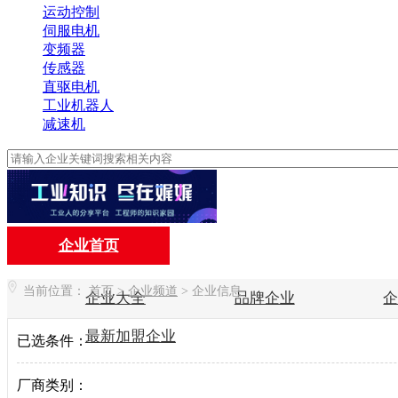
运动控制
伺服电机
变频器
传感器
直驱电机
工业机器人
减速机
企业首页
当前位置：
首页
>
企业频道
>
企业信息
企业大全
品牌企业
最新加盟企业
已选条件：
厂商类别：