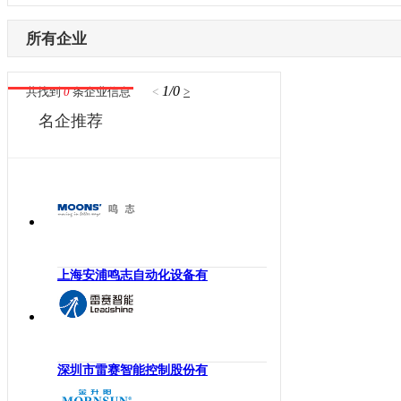
内蒙古
激光设备
电子制造
辽宁
所有企业
其他机械设备
纺织机械
吉林
机器视觉
供水处理
黑龙江
1/0
共找到
0
条企业信息
<
>
高压变频器
轨道交通
江苏
名企推荐
伺服驱动器
机床工具
浙江
直驱电机
建材机械
安徽
现场总线
暖通空调
福建
电气连接
起重机械
江西
编码器
汽车制造
山东
反馈系统
橡塑机械
河南
上海安浦鸣志自动化设备有
传感器
风电光伏
湖北
运动控制
烟草机械
湖南
工控机
医疗设备
广东
低压电器
印刷机械
深圳市雷赛智能控制股份有
广西
工业交换机
物流仓储