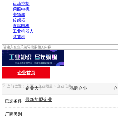
运动控制
伺服电机
变频器
传感器
直驱电机
工业机器人
减速机
企业首页
当前位置：
首页
>
企业频道
>
企业信息
企业大全
品牌企业
最新加盟企业
已选条件：
厂商类别：