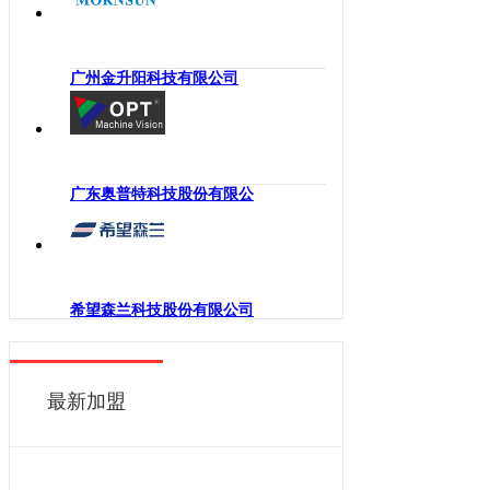
海南
工业机械手
四川
嵌入式系统
贵州
广州金升阳科技有限公司
机械传动
云南
工业通讯
西藏
工业电源
陕西
机柜
广东奥普特科技股份有限公
甘肃
执行机构
青海
变频器
宁夏
人机界面
新疆
希望森兰科技股份有限公司
电力电子
香港
DCS
澳门
控制器
最新加盟
台湾
工业电机
工业软件
伺服系统