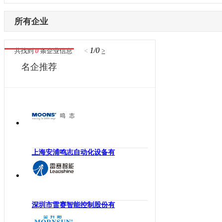
内蒙古
激光设备
电子制造
辽宁
所有企业
其他机械设备
纺织机械
吉林
机器视觉
供水处理
黑龙江
1/0
共找到
0
条企业信息
<
>
高压变频器
轨道交通
江苏
名企推荐
伺服驱动器
机床工具
浙江
直驱电机
建材机械
安徽
现场总线
暖通空调
福建
电气连接
起重机械
江西
编码器
汽车制造
山东
反馈系统
橡塑机械
河南
上海安浦鸣志自动化设备有
传感器
风电光伏
湖北
运动控制
烟草机械
湖南
工控机
医疗设备
广东
低压电器
印刷机械
深圳市雷赛智能控制股份有
广西
工业交换机
物流仓储