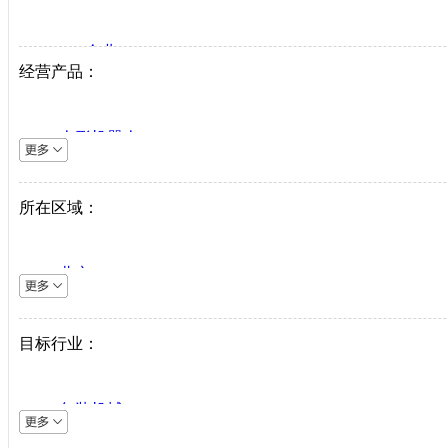
VIP企业
经营产品：
生产商
代理商
人形机器人
系统集成商
逆变器
机床设备
所在区域：
直驱系统
仪器仪表
北京
直驱驱动器
上海
工业机器人
天津
目标行业：
伺服电机
重庆
PLC
河北
中低压变频器
包装机械
山西
工业以太网
采矿机械