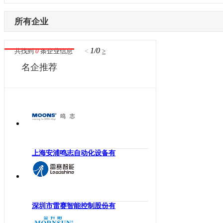
内蒙古
激光设备
电子制造
辽宁
所有企业
其他机械设备
纺织机械
吉林
机器视觉
供水处理
黑龙江
1/0
共找到
0
条企业信息
<
>
高压变频器
轨道交通
江苏
名企推荐
伺服驱动器
机床工具
浙江
直驱电机
建材机械
安徽
现场总线
暖通空调
福建
电气连接
起重机械
江西
编码器
汽车制造
山东
反馈系统
橡塑机械
河南
上海安浦鸣志自动化设备有
传感器
风电光伏
湖北
运动控制
烟草机械
湖南
工控机
医疗设备
广东
低压电器
印刷机械
深圳市雷赛智能控制股份有
广西
工业交换机
物流仓储