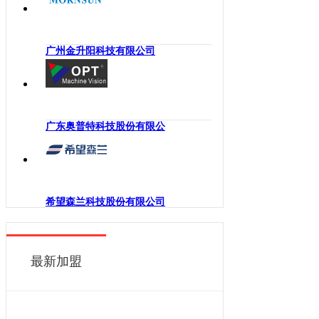
海南
工业机械手
四川
嵌入式系统
贵州
广州金升阳科技有限公司
机械传动
云南
工业通讯
西藏
工业电源
陕西
机柜
广东奥普特科技股份有限公
甘肃
执行机构
青海
变频器
宁夏
人机界面
新疆
希望森兰科技股份有限公司
电力电子
香港
DCS
澳门
控制器
最新加盟
台湾
工业电机
工业软件
伺服系统