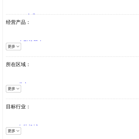
VIP企业
经营产品：
生产商
代理商
人形机器人
系统集成商
逆变器
机床设备
所在区域：
直驱系统
仪器仪表
北京
直驱驱动器
上海
工业机器人
天津
目标行业：
伺服电机
重庆
PLC
河北
中低压变频器
包装机械
山西
工业以太网
采矿机械