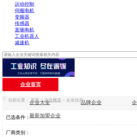
运动控制
伺服电机
变频器
传感器
直驱电机
工业机器人
减速机
企业首页
当前位置：
首页
>
企业频道
>
企业信息
企业大全
品牌企业
最新加盟企业
已选条件：
厂商类别：