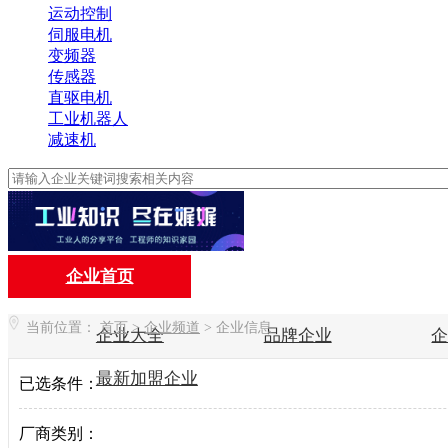
运动控制
伺服电机
变频器
传感器
直驱电机
工业机器人
减速机
企业首页
当前位置：
首页
>
企业频道
>
企业信息
企业大全
品牌企业
最新加盟企业
已选条件：
厂商类别：