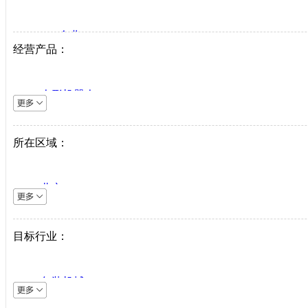
VIP企业
经营产品：
生产商
代理商
人形机器人
系统集成商
逆变器
机床设备
所在区域：
直驱系统
仪器仪表
北京
直驱驱动器
上海
工业机器人
天津
目标行业：
伺服电机
重庆
PLC
河北
中低压变频器
包装机械
山西
工业以太网
采矿机械