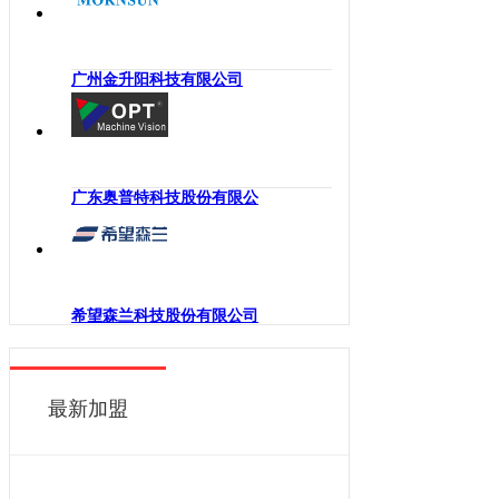
海南
工业机械手
四川
嵌入式系统
贵州
广州金升阳科技有限公司
机械传动
云南
工业通讯
西藏
工业电源
陕西
机柜
广东奥普特科技股份有限公
甘肃
执行机构
青海
变频器
宁夏
人机界面
新疆
希望森兰科技股份有限公司
电力电子
香港
DCS
澳门
控制器
最新加盟
台湾
工业电机
工业软件
伺服系统