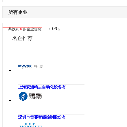
内蒙古
激光设备
电子制造
辽宁
所有企业
其他机械设备
纺织机械
吉林
机器视觉
供水处理
黑龙江
1/0
共找到
0
条企业信息
<
>
高压变频器
轨道交通
江苏
名企推荐
伺服驱动器
机床工具
浙江
直驱电机
建材机械
安徽
现场总线
暖通空调
福建
电气连接
起重机械
江西
编码器
汽车制造
山东
反馈系统
橡塑机械
河南
上海安浦鸣志自动化设备有
传感器
风电光伏
湖北
运动控制
烟草机械
湖南
工控机
医疗设备
广东
低压电器
印刷机械
深圳市雷赛智能控制股份有
广西
工业交换机
物流仓储