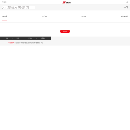
返回
筛选
VIP企业
生产商
代理商
系用集成商
首页
|
导航
|
关于本站
|
联系我们
中国传动网
-工业自动化与智能制造的全媒体"互联网+"创新服务平台