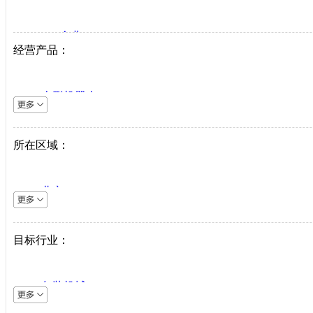
VIP企业
经营产品：
生产商
代理商
人形机器人
系统集成商
逆变器
机床设备
所在区域：
直驱系统
仪器仪表
北京
直驱驱动器
上海
工业机器人
天津
目标行业：
伺服电机
重庆
PLC
河北
中低压变频器
包装机械
山西
工业以太网
采矿机械