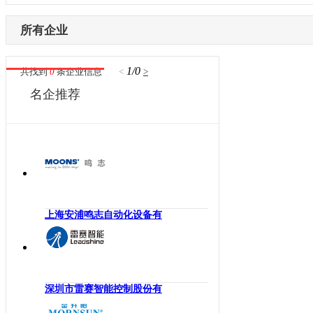
内蒙古
激光设备
电子制造
辽宁
所有企业
其他机械设备
纺织机械
吉林
机器视觉
供水处理
黑龙江
1/0
共找到
0
条企业信息
<
>
高压变频器
轨道交通
江苏
名企推荐
伺服驱动器
机床工具
浙江
直驱电机
建材机械
安徽
现场总线
暖通空调
福建
电气连接
起重机械
江西
编码器
汽车制造
山东
反馈系统
橡塑机械
河南
上海安浦鸣志自动化设备有
传感器
风电光伏
湖北
运动控制
烟草机械
湖南
工控机
医疗设备
广东
低压电器
印刷机械
深圳市雷赛智能控制股份有
广西
工业交换机
物流仓储