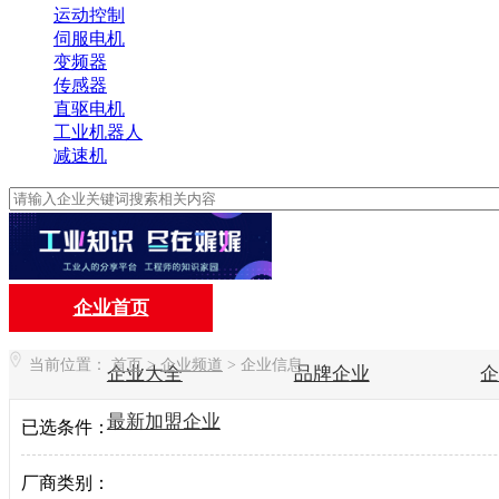
运动控制
伺服电机
变频器
传感器
直驱电机
工业机器人
减速机
企业首页
当前位置：
首页
>
企业频道
>
企业信息
企业大全
品牌企业
最新加盟企业
已选条件：
厂商类别：