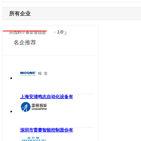
内蒙古
激光设备
电子制造
辽宁
所有企业
其他机械设备
纺织机械
吉林
机器视觉
供水处理
黑龙江
1/0
共找到
0
条企业信息
<
>
高压变频器
轨道交通
江苏
名企推荐
伺服驱动器
机床工具
浙江
直驱电机
建材机械
安徽
现场总线
暖通空调
福建
电气连接
起重机械
江西
编码器
汽车制造
山东
反馈系统
橡塑机械
河南
上海安浦鸣志自动化设备有
传感器
风电光伏
湖北
运动控制
烟草机械
湖南
工控机
医疗设备
广东
低压电器
印刷机械
深圳市雷赛智能控制股份有
广西
工业交换机
物流仓储