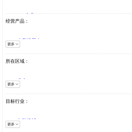
VIP企业
经营产品：
生产商
代理商
人形机器人
系统集成商
逆变器
机床设备
所在区域：
直驱系统
仪器仪表
北京
直驱驱动器
上海
工业机器人
天津
目标行业：
伺服电机
重庆
PLC
河北
中低压变频器
包装机械
山西
工业以太网
采矿机械