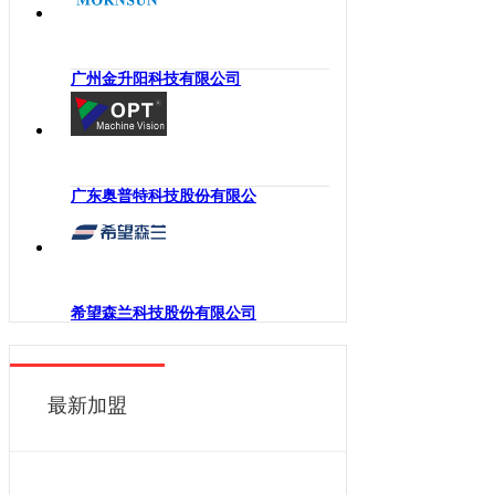
海南
工业机械手
四川
嵌入式系统
贵州
广州金升阳科技有限公司
机械传动
云南
工业通讯
西藏
工业电源
陕西
机柜
广东奥普特科技股份有限公
甘肃
执行机构
青海
变频器
宁夏
人机界面
新疆
希望森兰科技股份有限公司
电力电子
香港
DCS
澳门
控制器
最新加盟
台湾
工业电机
工业软件
伺服系统