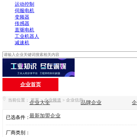
运动控制
伺服电机
变频器
传感器
直驱电机
工业机器人
减速机
企业首页
当前位置：
首页
>
企业频道
>
企业信息
企业大全
品牌企业
最新加盟企业
已选条件：
厂商类别：