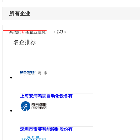
内蒙古
激光设备
电子制造
辽宁
所有企业
其他机械设备
纺织机械
吉林
机器视觉
供水处理
黑龙江
1/0
共找到
0
条企业信息
<
>
高压变频器
轨道交通
江苏
名企推荐
伺服驱动器
机床工具
浙江
直驱电机
建材机械
安徽
现场总线
暖通空调
福建
电气连接
起重机械
江西
编码器
汽车制造
山东
反馈系统
橡塑机械
河南
上海安浦鸣志自动化设备有
传感器
风电光伏
湖北
运动控制
烟草机械
湖南
工控机
医疗设备
广东
低压电器
印刷机械
深圳市雷赛智能控制股份有
广西
工业交换机
物流仓储