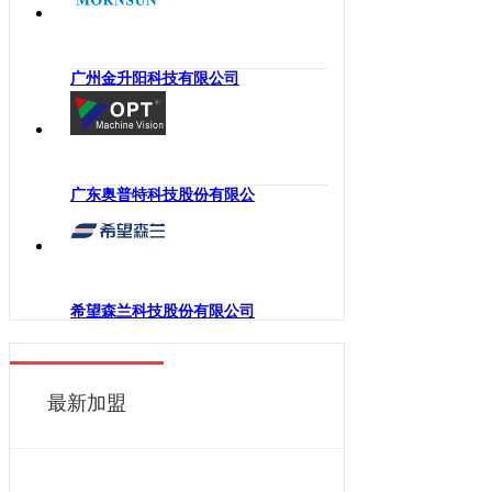
海南
工业机械手
四川
嵌入式系统
贵州
广州金升阳科技有限公司
机械传动
云南
工业通讯
西藏
工业电源
陕西
机柜
广东奥普特科技股份有限公
甘肃
执行机构
青海
变频器
宁夏
人机界面
新疆
希望森兰科技股份有限公司
电力电子
香港
DCS
澳门
控制器
最新加盟
台湾
工业电机
工业软件
伺服系统