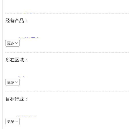
VIP企业
经营产品：
生产商
代理商
人形机器人
系统集成商
逆变器
机床设备
所在区域：
直驱系统
仪器仪表
北京
直驱驱动器
上海
工业机器人
天津
目标行业：
伺服电机
重庆
PLC
河北
中低压变频器
包装机械
山西
工业以太网
采矿机械