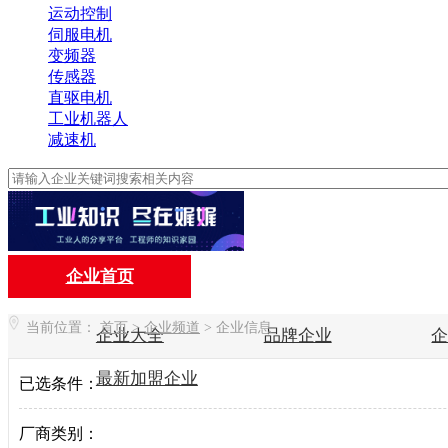
运动控制
伺服电机
变频器
传感器
直驱电机
工业机器人
减速机
企业首页
当前位置：
首页
>
企业频道
>
企业信息
企业大全
品牌企业
最新加盟企业
已选条件：
厂商类别：