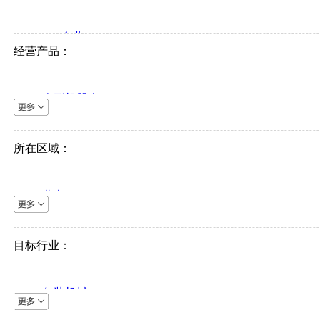
VIP企业
经营产品：
生产商
代理商
人形机器人
系统集成商
逆变器
机床设备
所在区域：
直驱系统
仪器仪表
北京
直驱驱动器
上海
工业机器人
天津
目标行业：
伺服电机
重庆
PLC
河北
中低压变频器
包装机械
山西
工业以太网
采矿机械