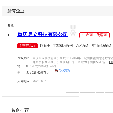
内蒙古
激光设备
电子制造
辽宁
所有企业
其他机械设备
纺织机械
吉林
机器视觉
供水处理
黑龙江
1/1
共找到
1
条企业信息
<
>
高压变频器
轨道交通
江苏
重庆启立科技有限公司
伺服驱动器
生产商、代理商
机床工具
浙江
直驱电机
建材机械
主营产品：
联轴器, 工程机械配件, 农机配件, 矿山机械配
安徽
现场总线
暖通空调
福建
电气连接
起重机械
企业介绍：
重庆启立科技有限公司成立于2014年，是德国南德意志联轴
江西
地区授权经销商。公司长期以来一直致力于德国SGF品...
[
编码器
汽车制造
地 址：
亚太商谷7幢17-6号
山东
反馈系统
电 话：023-62937814
橡塑机械
河南
传感器
风电光伏
入网时间：
2022-06-01
湖北
运动控制
烟草机械
首页
上一页
1
下
湖南
工控机
医疗设备
广东
低压电器
印刷机械
广西
名企推荐
工业交换机
物流仓储