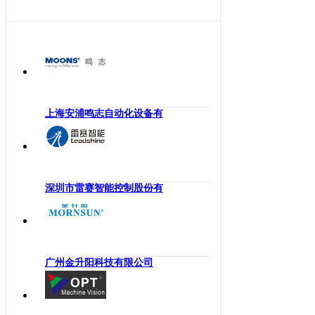
海南
工业机械手
四川
嵌入式系统
贵州
机械传动
云南
工业通讯
西藏
工业电源
陕西
上海安浦鸣志自动化设备有
机柜
甘肃
执行机构
青海
变频器
宁夏
人机界面
深圳市雷赛智能控制股份有
新疆
电力电子
香港
DCS
澳门
控制器
台湾
广州金升阳科技有限公司
工业电机
工业软件
伺服系统