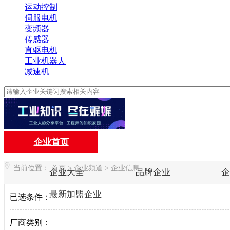
运动控制
伺服电机
变频器
传感器
直驱电机
工业机器人
减速机
企业首页
当前位置：
首页
>
企业频道
>
企业信息
企业大全
品牌企业
最新加盟企业
已选条件：
厂商类别：