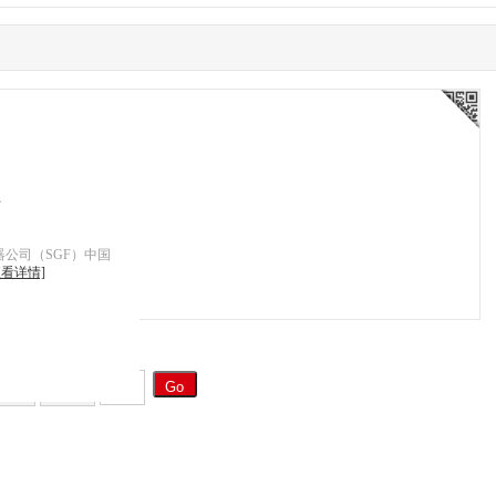
件
器公司（SGF）中国
查看详情]
一页
末页