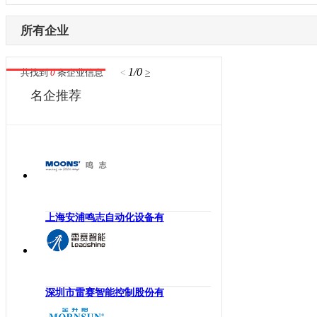
内蒙古
激光设备
电子制造
辽宁
所有企业
其他机械设备
纺织机械
吉林
机器视觉
供水处理
黑龙江
1/0
共找到
0
条企业信息
<
>
高压变频器
轨道交通
江苏
名企推荐
伺服驱动器
机床工具
浙江
直驱电机
建材机械
安徽
现场总线
暖通空调
福建
电气连接
起重机械
江西
编码器
汽车制造
山东
反馈系统
橡塑机械
河南
上海安浦鸣志自动化设备有
传感器
风电光伏
湖北
运动控制
烟草机械
湖南
工控机
医疗设备
广东
低压电器
印刷机械
深圳市雷赛智能控制股份有
广西
工业交换机
物流仓储