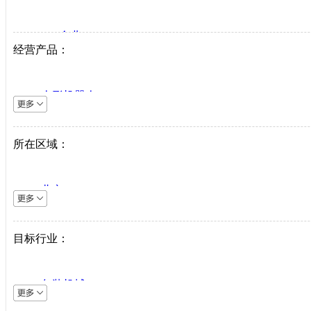
VIP企业
经营产品：
生产商
代理商
人形机器人
系统集成商
逆变器
机床设备
所在区域：
直驱系统
仪器仪表
北京
直驱驱动器
上海
工业机器人
天津
目标行业：
伺服电机
重庆
PLC
河北
中低压变频器
包装机械
山西
工业以太网
采矿机械