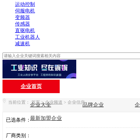
运动控制
伺服电机
变频器
传感器
直驱电机
工业机器人
减速机
企业首页
当前位置：
首页
>
企业频道
>
企业信息
企业大全
品牌企业
最新加盟企业
已选条件：
厂商类别：