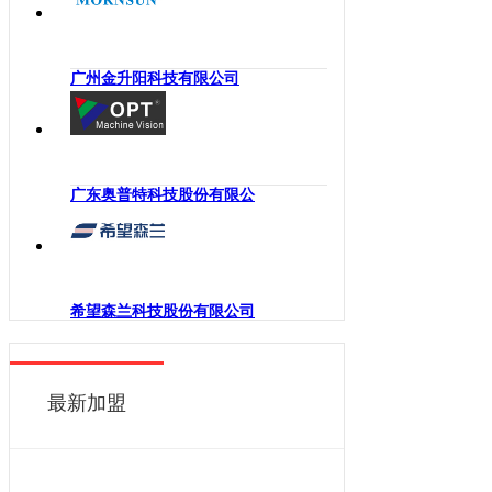
海南
工业机械手
四川
嵌入式系统
贵州
广州金升阳科技有限公司
机械传动
云南
工业通讯
西藏
工业电源
陕西
机柜
广东奥普特科技股份有限公
甘肃
执行机构
青海
变频器
宁夏
人机界面
新疆
希望森兰科技股份有限公司
电力电子
香港
DCS
澳门
控制器
最新加盟
台湾
工业电机
工业软件
伺服系统