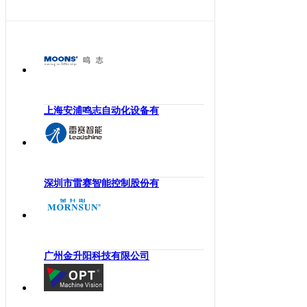
海南
工业机械手
四川
嵌入式系统
贵州
机械传动
云南
工业通讯
西藏
工业电源
陕西
上海安浦鸣志自动化设备有
机柜
甘肃
执行机构
青海
变频器
宁夏
人机界面
深圳市雷赛智能控制股份有
新疆
电力电子
香港
DCS
澳门
控制器
台湾
广州金升阳科技有限公司
工业电机
工业软件
伺服系统