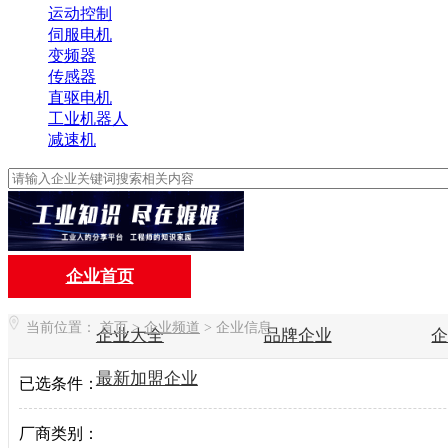
运动控制
伺服电机
变频器
传感器
直驱电机
工业机器人
减速机
企业首页
当前位置：
首页
>
企业频道
>
企业信息
企业大全
品牌企业
最新加盟企业
已选条件：
厂商类别：