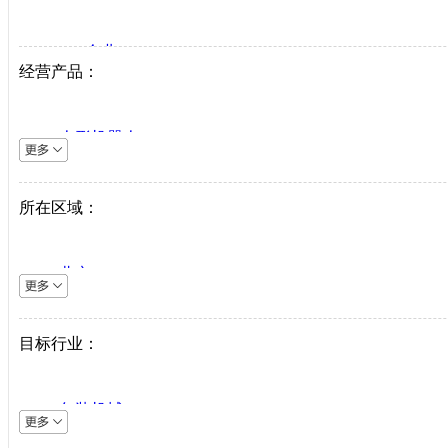
VIP企业
经营产品：
生产商
代理商
人形机器人
系统集成商
逆变器
机床设备
所在区域：
直驱系统
仪器仪表
北京
直驱驱动器
上海
工业机器人
天津
目标行业：
伺服电机
重庆
PLC
河北
中低压变频器
包装机械
山西
工业以太网
采矿机械