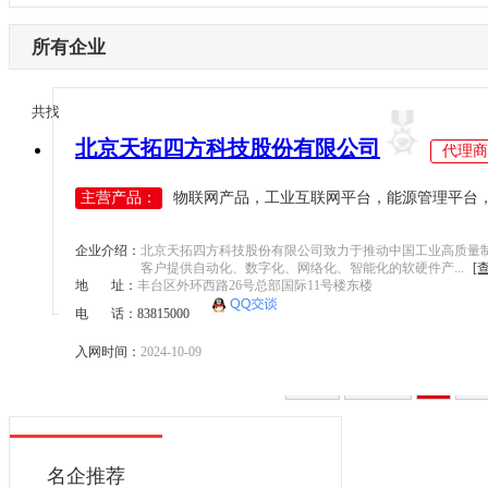
内蒙古
激光设备
电子制造
辽宁
所有企业
其他机械设备
纺织机械
吉林
机器视觉
供水处理
黑龙江
1/1
共找到
1
条企业信息
<
>
高压变频器
轨道交通
江苏
北京天拓四方科技股份有限公司
伺服驱动器
代理商
机床工具
浙江
直驱电机
建材机械
主营产品：
物联网产品，工业互联网平台，能源管理平台，西
安徽
现场总线
暖通空调
福建
电气连接
起重机械
企业介绍：
北京天拓四方科技股份有限公司致力于推动中国工业高质量
江西
客户提供自动化、数字化、网络化、智能化的软硬件产...
[
编码器
汽车制造
地 址：
丰台区外环西路26号总部国际11号楼东楼
山东
反馈系统
电 话：83815000
橡塑机械
河南
传感器
风电光伏
入网时间：
2024-10-09
湖北
运动控制
烟草机械
首页
上一页
1
下
湖南
工控机
医疗设备
广东
低压电器
印刷机械
广西
名企推荐
工业交换机
物流仓储